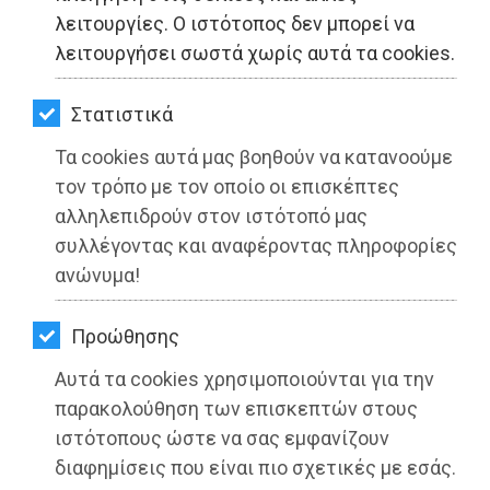
ΚΗΠΟΣ
λειτουργίες. Ο ιστότοπος δεν μπορεί να
λειτουργήσει σωστά χωρίς αυτά τα cookies.
ΥΓΕΙΑ
LIFESTYLE
Στατιστικά
Τα cookies αυτά μας βοηθούν να κατανοούμε
ΤΑΞΙΔΙΑ
τον τρόπο με τον οποίο οι επισκέπτες
ΕΞΟΔΟΣ
αλληλεπιδρούν στον ιστότοπό μας
συλλέγοντας και αναφέροντας πληροφορίες
ΠΕΡΙΒΑΛΛΟΝ
ανώνυμα!
ΚΑΤΟΙΚΙΔΙΟ
Προώθησης
ΑΓΓΕΛΙΕΣ
Αυτά τα cookies χρησιμοποιούνται για την
ΕΦΗΜΕΡΙΔΕΣ
παρακολούθηση των επισκεπτών στους
ιστότοπους ώστε να σας εμφανίζουν
OΔΗΓΟΣ
Ο Νεκτάριος Καλαντζής ανάμεσα
διαφημίσεις που είναι πιο σχετικές με εσάς.