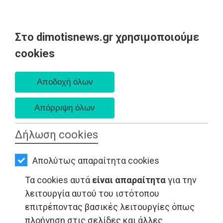
Στο dimotisnews.gr χρησιμοποιούμε
AΡΧΙΚΗ
cookies
Παρασκευή 07 Αυγούστου 2026
ΕΙΔΗΣΕΙΣ
Α. 6:33 πμ - Δ. 8:28 μμ
ΠΟΛΙΤΙΚΗ
ΤΟΠΙΚΗ
ΑΥΤΟΔΙΟΙΚΗΣΗ
Δήλωση cookies
ΟΙΚΟΝΟΜΙΑ
ΤΟΠΙΚΗ ΑΥΤΟΔΙΟΙΚΗΣΗ - Ανατολική Αττική
Απολύτως απαραίτητα cookies
ΑΘΛΗΤΙΣΜΟΣ
Τα cookies αυτά
είναι απαραίτητα
για την
ΠΟΛΙΤΙΣΜΟΣ
λειτουργία αυτού του ιστότοπου
επιτρέποντας βασικές λειτουργίες όπως
ΣΠΙΤΙ-
πλοήγηση στις σελίδες και άλλες