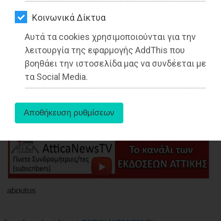
ΑΓΟΡΑΣ
στους 40 Ευρωπαίους Νέους Ηγέτες
κάτω των 40 ετών
Kοινωνικά Δίκτυα
ΨΙΘΥΡΟΙ
Αυτά τα cookies χρησιμοποιούνται για την
Διαβάστηκε 3224 φορές
ΑΠΟΣΤΟΛΗ
λειτουργία της εφαρμογής AddThis που
ΑΡΘΡΩΝ
βοηθάει την ιστοσελίδα μας να συνδέεται με
τα Social Media.
27-05-2025
Από τo Dimotisnews
aboutus