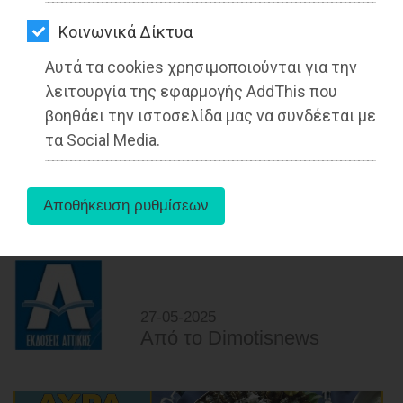
ΑΓΟΡΑΣ
Kοινωνικά Δίκτυα
ΨΙΘΥΡΟΙ
Αυτά τα cookies χρησιμοποιούνται για την
ΑΠΟΣΤΟΛΗ
λειτουργία της εφαρμογής AddThis που
ΑΡΘΡΩΝ
βοηθάει την ιστοσελίδα μας να συνδέεται με
Ο Νεκτάριος Καλαντζής στην Πράγα
τα Social Media.
για τη Σύνοδο της Προεδρίας της
Ευρωπαϊκής Ένωσης για τους Νέους
Διαβάστηκε 3010 φορές
27-05-2025
Από τo Dimotisnews