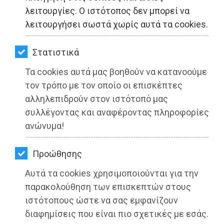
ΚΗΠΟΣ
λειτουργίες. Ο ιστότοπος δεν μπορεί να
λειτουργήσει σωστά χωρίς αυτά τα cookies.
ΥΓΕΙΑ
LIFESTYLE
Στατιστικά
Τα cookies αυτά μας βοηθούν να κατανοούμε
ΤΑΞΙΔΙΑ
τον τρόπο με τον οποίο οι επισκέπτες
ΕΞΟΔΟΣ
αλληλεπιδρούν στον ιστότοπό μας
συλλέγοντας και αναφέροντας πληροφορίες
ΠΕΡΙΒΑΛΛΟΝ
ανώνυμα!
ΚΑΤΟΙΚΙΔΙΟ
Προώθησης
ΑΓΓΕΛΙΕΣ
Αυτά τα cookies χρησιμοποιούνται για την
ΕΦΗΜΕΡΙΔΕΣ
παρακολούθηση των επισκεπτών στους
ιστότοπους ώστε να σας εμφανίζουν
OΔΗΓΟΣ
διαφημίσεις που είναι πιο σχετικές με εσάς.