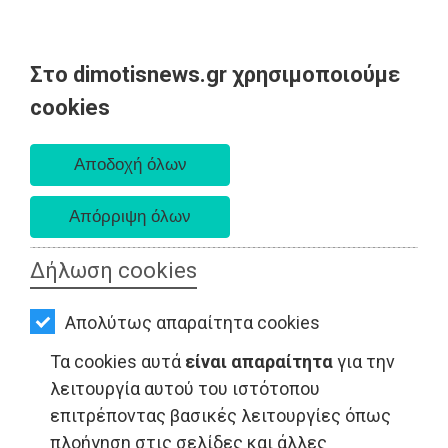
Στο dimotisnews.gr χρησιμοποιούμε
AΡΧΙΚΗ
cookies
Σάββατο 08 Αυγούστου 2026
ΕΙΔΗΣΕΙΣ
Α. 6:34 πμ - Δ. 8:26 μμ
ΠΟΛΙΤΙΚΗ
ΤΟΠΙΚΗ
ΑΥΤΟΔΙΟΙΚΗΣΗ
Δήλωση cookies
ΟΙΚΟΝΟΜΙΑ
Απολύτως απαραίτητα cookies
ΑΘΛΗΤΙΣΜΟΣ
Τα cookies αυτά
είναι απαραίτητα
για την
ΠΟΛΙΤΙΣΜΟΣ
λειτουργία αυτού του ιστότοπου
επιτρέποντας βασικές λειτουργίες όπως
ΤΟΠΙΚΗ ΑΥΤΟΔΙΟΙΚΗΣΗ - Ανατολική Αττική
ΣΠΙΤΙ-
πλοήγηση στις σελίδες και άλλες