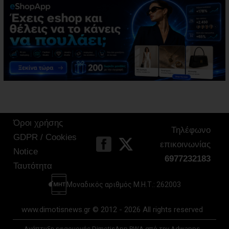
Όροι χρήσης
Τηλέφωνο
GDPR / Cookies
επικοινωνίας
Notice
6977232183
Ταυτότητα
Μοναδικός αριθμός Μ.Η.Τ.: 262003
www.dimotisnews.gr © 2012 - 2026 All rights reserved
Ανάπτυξη εφαρμογής DimotisApp PWA από την Adwapps