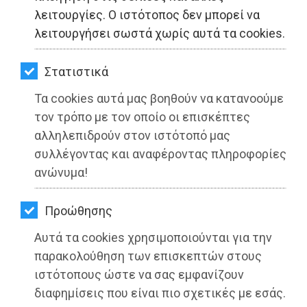
ΚΗΠΟΣ
λειτουργίες. Ο ιστότοπος δεν μπορεί να
λειτουργήσει σωστά χωρίς αυτά τα cookies.
ΥΓΕΙΑ
LIFESTYLE
Στατιστικά
Τα cookies αυτά μας βοηθούν να κατανοούμε
ΤΑΞΙΔΙΑ
τον τρόπο με τον οποίο οι επισκέπτες
ΕΞΟΔΟΣ
αλληλεπιδρούν στον ιστότοπό μας
συλλέγοντας και αναφέροντας πληροφορίες
ΠΕΡΙΒΑΛΛΟΝ
ανώνυμα!
ΚΑΤΟΙΚΙΔΙΟ
Προώθησης
Οδηγίες λόγω των έκτακτων και
ΑΓΓΕΛΙΕΣ
επικίνδυνων καιρικών φαινομένων
Αυτά τα cookies χρησιμοποιούνται για την
ΕΦΗΜΕΡΙΔΕΣ
παρακολούθηση των επισκεπτών στους
από την Γενική Γραμματεία Πολιτικής
ιστότοπους ώστε να σας εμφανίζουν
Προστασίας
OΔΗΓΟΣ
διαφημίσεις που είναι πιο σχετικές με εσάς.