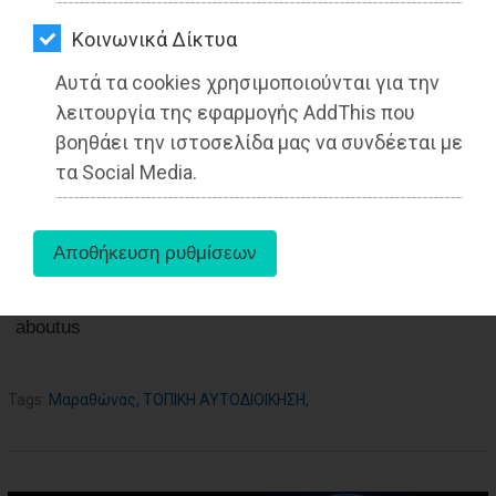
ΑΓΟΡΑΣ
Διαβάστηκε 3474 φορές
Kοινωνικά Δίκτυα
ΨΙΘΥΡΟΙ
Αυτά τα cookies χρησιμοποιούνται για την
ΑΠΟΣΤΟΛΗ
λειτουργία της εφαρμογής AddThis που
27-05-2025
ΑΡΘΡΩΝ
βοηθάει την ιστοσελίδα μας να συνδέεται με
Από τo Dimotisnews
τα Social Media.
aboutus
Tags:
Μαραθώνας
,
ΤΟΠΙΚΗ ΑΥΤΟΔΙΟΙΚΗΣΗ
,