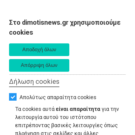
Στο dimotisnews.gr χρησιμοποιούμε
AΡΧΙΚΗ
cookies
Παρασκευή 07 Αυγούστου 2026
ΕΙΔΗΣΕΙΣ
Α. 6:33 πμ - Δ. 8:28 μμ
ΠΟΛΙΤΙΚΗ
ΤΟΠΙΚΗ
ΑΥΤΟΔΙΟΙΚΗΣΗ
Δήλωση cookies
ΟΙΚΟΝΟΜΙΑ
Απολύτως απαραίτητα cookies
ΑΘΛΗΤΙΣΜΟΣ
Τα cookies αυτά
είναι απαραίτητα
για την
ΠΟΛΙΤΙΣΜΟΣ
λειτουργία αυτού του ιστότοπου
επιτρέποντας βασικές λειτουργίες όπως
ΤΟΠΙΚΗ ΑΥΤΟΔΙΟΙΚΗΣΗ - Μαραθώνας
ΣΠΙΤΙ-
πλοήγηση στις σελίδες και άλλες