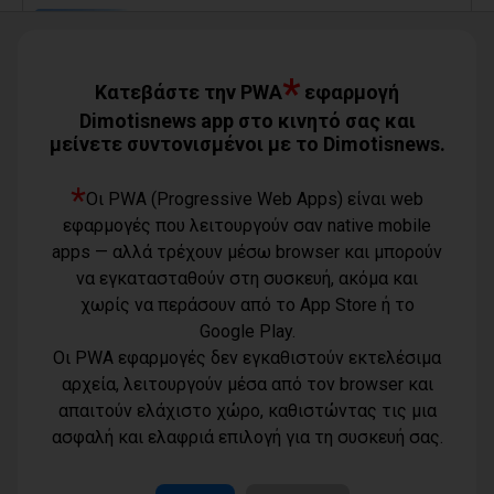
Ο Αύγουστος είναι ίσως η μεγαλύτερη
δοκιμασία για τον Δήμο Μαραθώνος
08/08/2026
*
Κατεβάστε την PWA
εφαρμογή
Dimotisnews app στο κινητό σας και
μείνετε συντονισμένοι με το Dimotisnews.
Χαρδαλιάς: «Καμία ανεμογεννήτρια σε
καμένες εκτάσεις της Αττικής - Δεν θα
εγκριθεί καμία μελέτη»
*
Οι PWA (Progressive Web Apps) είναι web
08/08/2026
εφαρμογές που λειτουργούν σαν native mobile
apps — αλλά τρέχουν μέσω browser και μπορούν
να εγκατασταθούν στη συσκευή, ακόμα και
Με τη συνδρομή του Δήμου Αθηναίων
χωρίς να περάσουν από το App Store ή το
βελτιώθηκε ο περιβάλλων χώρος της
Google Play.
Εθνικής Βιβλιοθήκης
Οι PWA εφαρμογές δεν εγκαθιστούν εκτελέσιμα
08/08/2026
αρχεία, λειτουργούν μέσα από τον browser και
απαιτούν ελάχιστο χώρο, καθιστώντας τις μια
Όροι χρήσης
ασφαλή και ελαφριά επιλογή για τη συσκευή σας.
Τηλέφωνο
Πολιτική
επικοινωνίας
απορρήτου -
6977232183