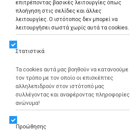
επιτρέποντας βασικές λειτουργίες όπως
Οι εργαζόμενοι
πλοήγηση στις σελίδες και άλλες
λειτουργίες. Ο ιστότοπος δεν μπορεί να
καθαριότητας
λειτουργήσει σωστά χωρίς αυτά τα cookies.
«αδειάζουν»
Μπακογιάννη: «Εμείς
Στατιστικά
κρατούσαμε και κρατάμε
Τα cookies αυτά μας βοηθούν να κατανοούμε
την Αθήνα καθαρή –
τον τρόπο με τον οποίο οι επισκέπτες
αλληλεπιδρούν στον ιστότοπό μας
Στήριξη στον Χάρη
συλλέγοντας και αναφέροντας πληροφορίες
ανώνυμα!
Δούκα»
Προώθησης
Share: