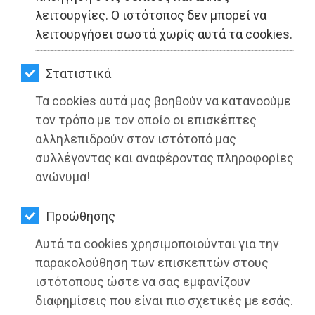
ΚΗΠΟΣ
λειτουργίες. Ο ιστότοπος δεν μπορεί να
λειτουργήσει σωστά χωρίς αυτά τα cookies.
ΥΓΕΙΑ
LIFESTYLE
Στατιστικά
Οι κλιματιζόμενοι χώροι σε όλη την
επικράτεια της Περιφέρειας Αττικής
Τα cookies αυτά μας βοηθούν να κατανοούμε
ΤΑΞΙΔΙΑ
τον τρόπο με τον οποίο οι επισκέπτες
Διαβάστηκε 4126 φορές
ΕΞΟΔΟΣ
αλληλεπιδρούν στον ιστότοπό μας
συλλέγοντας και αναφέροντας πληροφορίες
ΠΕΡΙΒΑΛΛΟΝ
ανώνυμα!
ΚΑΤΟΙΚΙΔΙΟ
22-07-2022
Προώθησης
Από τo Dimotisnews
ΑΓΓΕΛΙΕΣ
Αυτά τα cookies χρησιμοποιούνται για την
ΕΦΗΜΕΡΙΔΕΣ
παρακολούθηση των επισκεπτών στους
ιστότοπους ώστε να σας εμφανίζουν
OΔΗΓΟΣ
διαφημίσεις που είναι πιο σχετικές με εσάς.