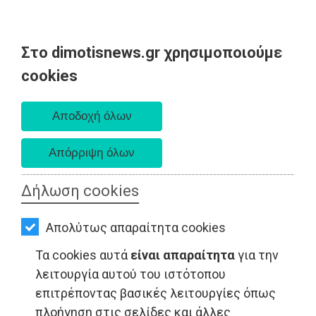
Στο dimotisnews.gr χρησιμοποιούμε
AΡΧΙΚΗ
cookies
Σάββατο 08 Αυγούστου 2026
ΕΙΔΗΣΕΙΣ
Α. 6:34 πμ - Δ. 8:26 μμ
ΠΟΛΙΤΙΚΗ
ΤΟΠΙΚΗ
ΑΥΤΟΔΙΟΙΚΗΣΗ
Δήλωση cookies
ΟΙΚΟΝΟΜΙΑ
ΤΟΠΙΚΗ ΑΥΤΟΔΙΟΙΚΗΣΗ - Ανατολική Αττική
Απολύτως απαραίτητα cookies
ΑΘΛΗΤΙΣΜΟΣ
Τα cookies αυτά
είναι απαραίτητα
για την
ΠΟΛΙΤΙΣΜΟΣ
λειτουργία αυτού του ιστότοπου
επιτρέποντας βασικές λειτουργίες όπως
ΣΠΙΤΙ-
πλοήγηση στις σελίδες και άλλες