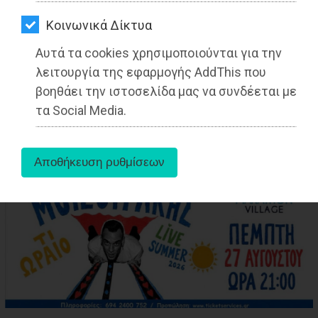
ΑΓΟΡΑΣ
Kοινωνικά Δίκτυα
ΨΙΘΥΡΟΙ
Αυτά τα cookies χρησιμοποιούνται για την
aboutus
ΑΠΟΣΤΟΛΗ
λειτουργία της εφαρμογής AddThis που
ΑΡΘΡΩΝ
βοηθάει την ιστοσελίδα μας να συνδέεται με
Tags:
Ανατολική Αττική
,
ΤΟΠΙΚΗ ΑΥΤΟΔΙΟΙΚΗΣΗ
,
τα Social Media.