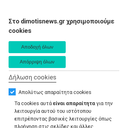
Στο dimotisnews.gr χρησιμοποιούμε
AΡΧΙΚΗ
cookies
Πέμπτη 06 Αυγούστου 2026
ΕΙΔΗΣΕΙΣ
Α. 6:33 πμ - Δ. 8:29 μμ
ΠΟΛΙΤΙΚΗ
ΤΟΠΙΚΗ
ΑΥΤΟΔΙΟΙΚΗΣΗ
Δήλωση cookies
ΟΙΚΟΝΟΜΙΑ
ΠΟΛΙΤΙΣΜΟΣ - Αττική
Απολύτως απαραίτητα cookies
ΑΘΛΗΤΙΣΜΟΣ
Τα cookies αυτά
είναι απαραίτητα
για την
ΠΟΛΙΤΙΣΜΟΣ
λειτουργία αυτού του ιστότοπου
επιτρέποντας βασικές λειτουργίες όπως
ΣΠΙΤΙ-
πλοήγηση στις σελίδες και άλλες