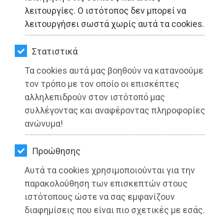
ΚΗΠΟΣ
λειτουργίες. Ο ιστότοπος δεν μπορεί να
λειτουργήσει σωστά χωρίς αυτά τα cookies.
ΥΓΕΙΑ
LIFESTYLE
Στατιστικά
Τα cookies αυτά μας βοηθούν να κατανοούμε
ΤΑΞΙΔΙΑ
τον τρόπο με τον οποίο οι επισκέπτες
ΕΞΟΔΟΣ
αλληλεπιδρούν στον ιστότοπό μας
Ομιλία Φιλίππου στον Δήμο Αγίου
συλλέγοντας και αναφέροντας πληροφορίες
ΠΕΡΙΒΑΛΛΟΝ
Δημητρίου για τον εορτασμό της 25ης
ανώνυμα!
Μαρτίου
ΚΑΤΟΙΚΙΔΙΟ
Προώθησης
Διαβάστηκε 4125 φορές
ΑΓΓΕΛΙΕΣ
Αυτά τα cookies χρησιμοποιούνται για την
ΕΦΗΜΕΡΙΔΕΣ
παρακολούθηση των επισκεπτών στους
ιστότοπους ώστε να σας εμφανίζουν
21-03-2022
OΔΗΓΟΣ
διαφημίσεις που είναι πιο σχετικές με εσάς.
Από την Ειρήνη Δελακά