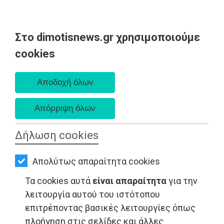
Στο dimotisnews.gr χρησιμοποιούμε
AΡΧΙΚΗ
cookies
Πέμπτη 06 Αυγούστου 2026
ΕΙΔΗΣΕΙΣ
Α. 6:33 πμ - Δ. 8:29 μμ
ΠΟΛΙΤΙΚΗ
ΤΟΠΙΚΗ
ΑΥΤΟΔΙΟΙΚΗΣΗ
Δήλωση cookies
ΑΘΛΗΤΙΣΜΟΣ - Ανατολική Αττική
ΟΙΚΟΝΟΜΙΑ
Απολύτως απαραίτητα cookies
ΑΘΛΗΤΙΣΜΟΣ
Τα cookies αυτά
είναι απαραίτητα
για την
ΠΟΛΙΤΙΣΜΟΣ
λειτουργία αυτού του ιστότοπου
επιτρέποντας βασικές λειτουργίες όπως
ΣΠΙΤΙ-
πλοήγηση στις σελίδες και άλλες