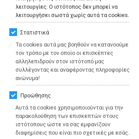
ΚΗΠΟΣ
λειτουργίες. Ο ιστότοπος δεν μπορεί να
λειτουργήσει σωστά χωρίς αυτά τα cookies.
ΥΓΕΙΑ
LIFESTYLE
Στατιστικά
ΠΑΕ ΑΕΚ: Νέο συμβόλαιο για τον
Τα cookies αυτά μας βοηθούν να κατανοούμε
ΤΑΞΙΔΙΑ
Βασίλη Χατζηεμμανουήλ
τον τρόπο με τον οποίο οι επισκέπτες
ΕΞΟΔΟΣ
αλληλεπιδρούν στον ιστότοπό μας
Διαβάστηκε 4517 φορές
συλλέγοντας και αναφέροντας πληροφορίες
ΠΕΡΙΒΑΛΛΟΝ
ανώνυμα!
ΚΑΤΟΙΚΙΔΙΟ
Προώθησης
27-05-2025
ΑΓΓΕΛΙΕΣ
Αυτά τα cookies χρησιμοποιούνται για την
Από τo Dimotisnews
ΕΦΗΜΕΡΙΔΕΣ
παρακολούθηση των επισκεπτών στους
ιστότοπους ώστε να σας εμφανίζουν
OΔΗΓΟΣ
διαφημίσεις που είναι πιο σχετικές με εσάς.