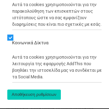
Αυτά τα cookies χρησιμοποιούνται για την
παρακολούθηση των επισκεπτών στους
ιστότοπους ώστε να σας εμφανίζουν
διαφημίσεις που είναι πιο σχετικές με εσάς.
Kοινωνικά Δίκτυα
Αυτά τα cookies χρησιμοποιούνται για την
Στην πρόσφατη συνάντηση που
λειτουργία της εφαρμογής AddThis που
πραγματοποίησε ο Δήμαρχος Παιανίας,
βοηθάει την ιστοσελίδα μας να συνδέεται με
Ισίδωρος Μάδης, με την Υπουργό Πολιτισμού,
τα Social Media.
Λίνα Μενδώνη, οι εργασίες για την ανέγερση
του 5ου Δημοτικού Σχολείου και το Σπήλαιο
«Κουτούκι» βρέθηκαν στο επίκεντρο της
συζήτησης.
Ο Δήμαρχος χαρακτήρισε τη συνάντηση άκρως