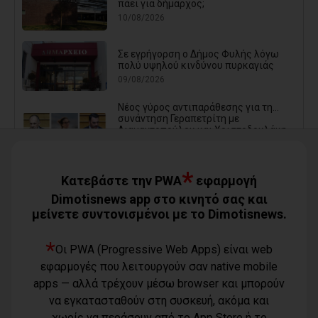
πάει για δήμαρχος;
10/08/2026
Σε εγρήγορση ο Δήμος Φυλής λόγω
πολύ υψηλού κινδύνου πυρκαγιάς
09/08/2026
Νέος γύρος αντιπαράθεσης για τη...
συνάντηση Γεραπετρίτη με
Διαμαντοπούλου και Χριστοδουλάκη -
Η απάντηση του ΠΑΣΟΚ σε νέο
δημοσίευμα
09/08/2026
*
Κατεβάστε την PWA
εφαρμογή
Χρήστος Θεοδωρόπουλος και
Dimotisnews app στο κινητό σας και
Λευτέρης Κοσμόπουλος, οι δύο νέοι
μείνετε συντονισμένοι με το Dimotisnews.
Αντιπεριφερειάρχες Αττικής
09/08/2026
*
Οι PWA (Progressive Web Apps) είναι web
εφαρμογές που λειτουργούν σαν native mobile
apps — αλλά τρέχουν μέσω browser και μπορούν
να εγκατασταθούν στη συσκευή, ακόμα και
χωρίς να περάσουν από το App Store ή το