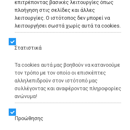
επιτρέποντας βασικές λειτουργίες όπως
ΑΥΤΟΔΙΟΙΚΗΣΗ - Παιανία
πλοήγηση στις σελίδες και άλλες
λειτουργίες. Ο ιστότοπος δεν μπορεί να
Παιανία: Συνάντηση Μάδη
λειτουργήσει σωστά χωρίς αυτά τα cookies.
- Μενδώνη για το
«Κουτούκι»
Στατιστικά
Τα cookies αυτά μας βοηθούν να κατανοούμε
Share:
τον τρόπο με τον οποίο οι επισκέπτες
αλληλεπιδρούν στον ιστότοπό μας
Dimotisnews | 13/10/2025 - 13:07
συλλέγοντας και αναφέροντας πληροφορίες
▶️ Ακούστε το κείμενο
ανώνυμα!
Προώθησης