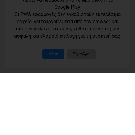
Google Play.
Οι PWA εφαρμογές δεν εγκαθιστούν εκτελέσιμα
αρχεία, λειτουργούν μέσα από τον browser και
απαιτούν ελάχιστο χώρο, καθιστώντας τις μια
Όροι χρήσης
ασφαλή και ελαφριά επιλογή για τη συσκευή σας.
Τηλέφωνο
Πολιτική
επικοινωνίας
απορρήτου -
6977232183
cookies
Μοναδικός
Λήψη
Όχι τώρα
αριθμός
Ταυτότητα
Μ.Η.Τ.:
Επικοινωνία
262003
Μέλη
www.dimotisnews.gr © 2012 - 2026 All rights reserved
Κατασκευή & υποστήριξη ιστοσελίδας