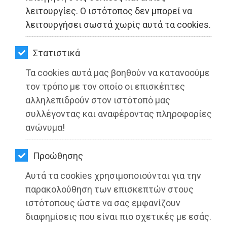
ΚΗΠΟΣ
λειτουργίες. Ο ιστότοπος δεν μπορεί να
λειτουργήσει σωστά χωρίς αυτά τα cookies.
ΥΓΕΙΑ
LIFESTYLE
Στατιστικά
Τα cookies αυτά μας βοηθούν να κατανοούμε
ΤΑΞΙΔΙΑ
τον τρόπο με τον οποίο οι επισκέπτες
Παιανία: 200 νέα δέντρα φυτεύτηκαν
ΕΞΟΔΟΣ
αλληλεπιδρούν στον ιστότοπό μας
στην παλαιά χωματερή
συλλέγοντας και αναφέροντας πληροφορίες
ΠΕΡΙΒΑΛΛΟΝ
ανώνυμα!
Διαβάστηκε 4135 φορές
ΚΑΤΟΙΚΙΔΙΟ
Προώθησης
ΑΓΓΕΛΙΕΣ
Αυτά τα cookies χρησιμοποιούνται για την
13-04-2022
Από την Ειρήνη Δελακά
ΕΦΗΜΕΡΙΔΕΣ
παρακολούθηση των επισκεπτών στους
Δημοσιογράφος - Διεθνολόγος
ιστότοπους ώστε να σας εμφανίζουν
OΔΗΓΟΣ
διαφημίσεις που είναι πιο σχετικές με εσάς.