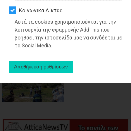
ΑΓΟΡΑΣ
Kοινωνικά Δίκτυα
ΨΙΘΥΡΟΙ
Αυτά τα cookies χρησιμοποιούνται για την
ΑΠΟΣΤΟΛΗ
λειτουργία της εφαρμογής AddThis που
aboutus
ΑΡΘΡΩΝ
βοηθάει την ιστοσελίδα μας να συνδέεται με
τα Social Media.
Πηγή:
https://www.xtypos.gr/%CE%B4%CE%AE%CE%BC%CE%BF%CE%B9-
%CE%B1%CF%84%CF%84%CE%B9%CE%BA%CE%AE%CF%82/%CE%
Tags:
Παιανία
,
ΠΕΡΙΒΑΛΛΟΝ
,