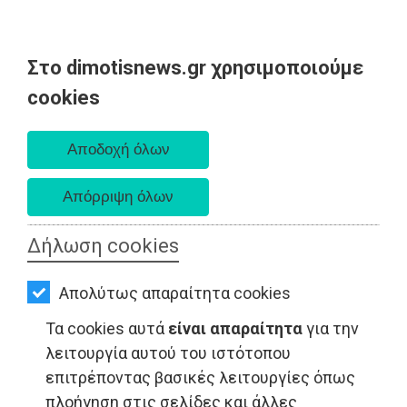
Στο dimotisnews.gr χρησιμοποιούμε
AΡΧΙΚΗ
cookies
Κυριακή 09 Αυγούστου 2026
ΕΙΔΗΣΕΙΣ
Α. 6:35 πμ - Δ. 8:25 μμ
ΠΟΛΙΤΙΚΗ
ΤΟΠΙΚΗ
ΑΥΤΟΔΙΟΙΚΗΣΗ
Δήλωση cookies
ΟΙΚΟΝΟΜΙΑ
Απολύτως απαραίτητα cookies
ΑΘΛΗΤΙΣΜΟΣ
Τα cookies αυτά
είναι απαραίτητα
για την
ΠΕΡΙΒΑΛΛΟΝ - Παιανία
ΠΟΛΙΤΙΣΜΟΣ
λειτουργία αυτού του ιστότοπου
επιτρέποντας βασικές λειτουργίες όπως
ΣΠΙΤΙ-
πλοήγηση στις σελίδες και άλλες