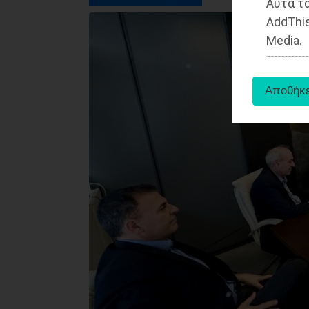
Αυτά τα
AddThis
Media.