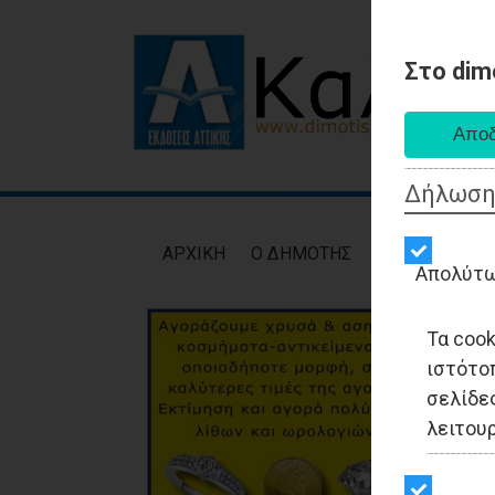
Στο dim
Δήλωση
AΡXIKH
Ο ΔΗΜΟΤΗΣ
ΕΙΔΗΣΕΙΣ
ΑΥΤ
Απολύτω
Τα coo
ιστότο
σελίδες
λειτου