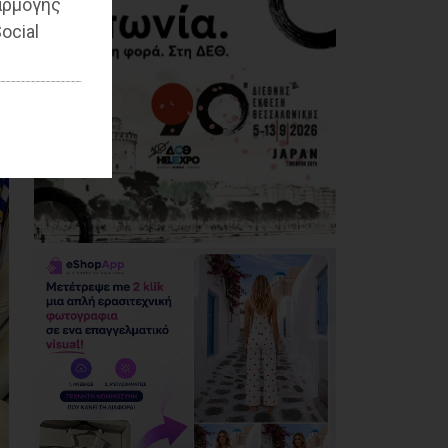
αρμογής
Ο Αύγουστος είναι
ocial
ίσως η μεγαλύτερη
δοκιμασία για τον
Δήμο Μαραθώνος
08/08/2026
Χαρδαλιάς: «Καμία
ανεμογεννήτρια σε
καμένες εκτάσεις της
Αττικής - Δεν θα
εγκριθεί καμία
μελέτη»
08/08/2026
Με τη συνδρομή του
Δήμου Αθηναίων
βελτιώθηκε ο
περιβάλλων χώρος
της Εθνικής
Βιβλιοθήκης
08/08/2026