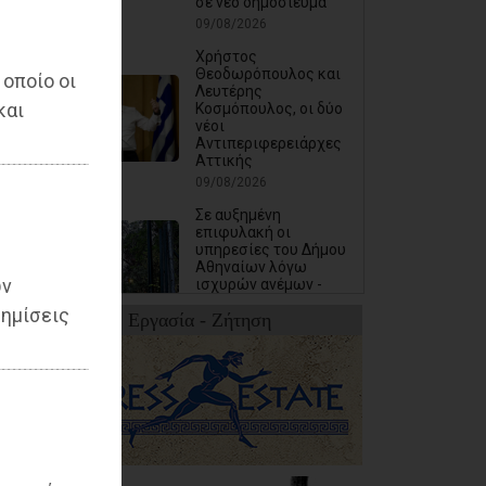
σε νέο δημοσίευμα
09/08/2026
Χρήστος
Θεοδωρόπουλος και
 οποίο οι
Λευτέρης
και
Κοσμόπουλος, οι δύο
νέοι
Αντιπεριφερειάρχες
Αττικής
09/08/2026
Σε αυξημένη
επιφυλακή οι
υπηρεσίες του Δήμου
Αθηναίων λόγω
ων
ισχυρών ανέμων -
«Κλείνει» ο Λόφος
ημίσεις
Εργασία - Ζήτηση
Φινόπουλου από
σήμερα τα μεσάνυχτα
08/08/2026
Δωρεάν θαλάσσια
μπάνια για όλα τα
ΚΑΠΗ του Δήμου
Φυλής (photos)
08/08/2026