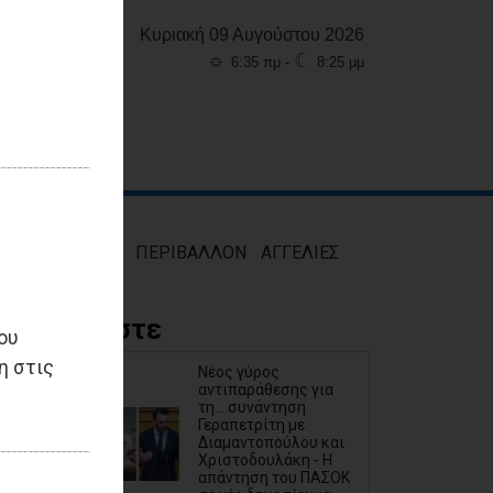
Κυριακή 09 Αυγούστου 2026
☼
☾
6:35 πμ -
8:25 μμ
ΜΟΣ
ΥΓΕΙΑ
ΠΕΡΙΒΑΛΛΟΝ
ΑΓΓΕΛΙΕΣ
Διαβάστε
ου
η στις
Νέος γύρος
αντιπαράθεσης για
τη... συνάντηση
Γεραπετρίτη με
Διαμαντοπούλου και
Χριστοδουλάκη - Η
απάντηση του ΠΑΣΟΚ