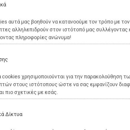
ικά
ies αυτά μας βοηθούν να κατανοούμε τον τρόπο με τον
πτες αλληλεπιδρούν στον ιστότοπό μας συλλέγοντας 
οντας πληροφορίες ανώνυμα!
Αηδόνη με ΣΥΡΙΖΑ-ΠΣ για
σης
οσοκομείο στην Ανατολική
α cookies χρησιμοποιούνται για την παρακολούθηση τ
πτών στους ιστότοπους ώστε να σας εμφανίζουν διαφ
αι πιο σχετικές με εσάς.
κά Δίκτυα