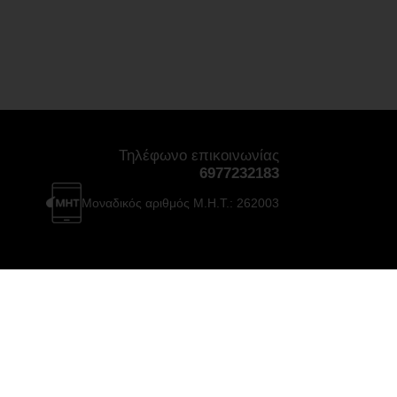
Τηλέφωνο επικοινωνίας
6977232183
Μοναδικός αριθμός Μ.Η.Τ.: 262003