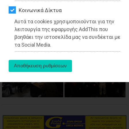
ΑΓΟΡΑΣ
Kοινωνικά Δίκτυα
ΨΙΘΥΡΟΙ
Αυτά τα cookies χρησιμοποιούνται για την
aboutus
ΑΠΟΣΤΟΛΗ
λειτουργία της εφαρμογής AddThis που
ΑΡΘΡΩΝ
βοηθάει την ιστοσελίδα μας να συνδέεται με
Tags:
Αττική
,
ΤΟΠΙΚΗ ΑΥΤΟΔΙΟΙΚΗΣΗ
,
τα Social Media.