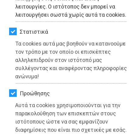
ΚΗΠΟΣ
λειτουργίες. Ο ιστότοπος δεν μπορεί να
λειτουργήσει σωστά χωρίς αυτά τα cookies.
ΥΓΕΙΑ
LIFESTYLE
Στατιστικά
Πανηγυρική επανεκλογή του
Δημάρχου Ελληνικού-Αργυρούπολης
Τα cookies αυτά μας βοηθούν να κατανοούμε
ΤΑΞΙΔΙΑ
Γιάννη Κωνσταντάτου στην Προεδρία
τον τρόπο με τον οποίο οι επισκέπτες
του ΣΠΑΥ
ΕΞΟΔΟΣ
αλληλεπιδρούν στον ιστότοπό μας
συλλέγοντας και αναφέροντας πληροφορίες
ΠΕΡΙΒΑΛΛΟΝ
Διαβάστηκε 2243 φορές
ανώνυμα!
ΚΑΤΟΙΚΙΔΙΟ
Προώθησης
ΑΓΓΕΛΙΕΣ
Αυτά τα cookies χρησιμοποιούνται για την
26-05-2025
Από τo Dimotisnews
ΕΦΗΜΕΡΙΔΕΣ
παρακολούθηση των επισκεπτών στους
ιστότοπους ώστε να σας εμφανίζουν
OΔΗΓΟΣ
διαφημίσεις που είναι πιο σχετικές με εσάς.