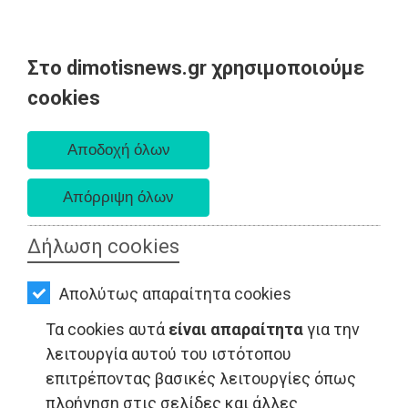
Στο dimotisnews.gr χρησιμοποιούμε
AΡΧΙΚΗ
cookies
Κυριακή 09 Αυγούστου 2026
ΕΙΔΗΣΕΙΣ
Α. 6:35 πμ - Δ. 8:25 μμ
ΠΟΛΙΤΙΚΗ
ΤΟΠΙΚΗ
ΑΥΤΟΔΙΟΙΚΗΣΗ
Δήλωση cookies
ΟΙΚΟΝΟΜΙΑ
ΤΟΠΙΚΗ ΑΥΤΟΔΙΟΙΚΗΣΗ - Αττική
Απολύτως απαραίτητα cookies
ΑΘΛΗΤΙΣΜΟΣ
Τα cookies αυτά
είναι απαραίτητα
για την
ΠΟΛΙΤΙΣΜΟΣ
λειτουργία αυτού του ιστότοπου
επιτρέποντας βασικές λειτουργίες όπως
ΣΠΙΤΙ-
πλοήγηση στις σελίδες και άλλες