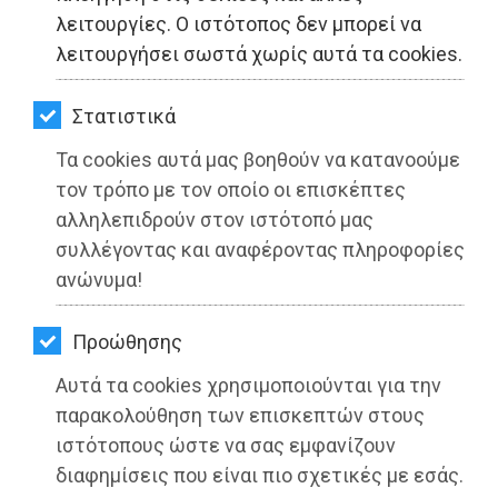
ΚΗΠΟΣ
λειτουργίες. Ο ιστότοπος δεν μπορεί να
λειτουργήσει σωστά χωρίς αυτά τα cookies.
ΥΓΕΙΑ
LIFESTYLE
Στατιστικά
Τα cookies αυτά μας βοηθούν να κατανοούμε
ΤΑΞΙΔΙΑ
Παρατείνονται οι αλλαγές στη
τον τρόπο με τον οποίο οι επισκέπτες
ΕΞΟΔΟΣ
διαδρομή της λεωφορειακής γραμμής
αλληλεπιδρούν στον ιστότοπό μας
310
συλλέγοντας και αναφέροντας πληροφορίες
ΠΕΡΙΒΑΛΛΟΝ
ανώνυμα!
Διαβάστηκε 3786 φορές
ΚΑΤΟΙΚΙΔΙΟ
Προώθησης
ΑΓΓΕΛΙΕΣ
Αυτά τα cookies χρησιμοποιούνται για την
ΕΦΗΜΕΡΙΔΕΣ
παρακολούθηση των επισκεπτών στους
29-07-2022
ιστότοπους ώστε να σας εμφανίζουν
Από τo Dimotisnews
OΔΗΓΟΣ
διαφημίσεις που είναι πιο σχετικές με εσάς.