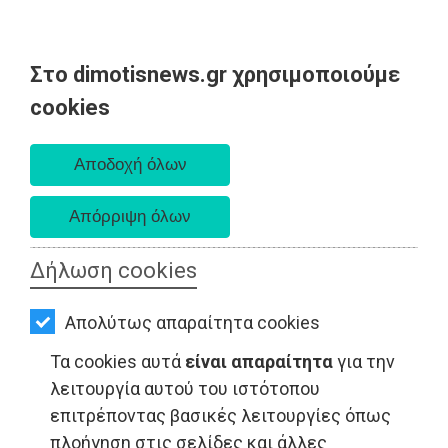
Στο dimotisnews.gr χρησιμοποιούμε
AΡΧΙΚΗ
cookies
Σάββατο 08 Αυγούστου 2026
ΕΙΔΗΣΕΙΣ
Α. 6:34 πμ - Δ. 8:26 μμ
ΠΟΛΙΤΙΚΗ
ΤΟΠΙΚΗ
ΑΥΤΟΔΙΟΙΚΗΣΗ
Δήλωση cookies
ΟΙΚΟΝΟΜΙΑ
LIFESTYLE - Ανατολική Αττική
Απολύτως απαραίτητα cookies
ΑΘΛΗΤΙΣΜΟΣ
Τα cookies αυτά
είναι απαραίτητα
για την
ΠΟΛΙΤΙΣΜΟΣ
λειτουργία αυτού του ιστότοπου
επιτρέποντας βασικές λειτουργίες όπως
ΣΠΙΤΙ-
πλοήγηση στις σελίδες και άλλες