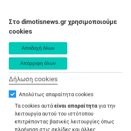
Στο dimotisnews.gr χρησιμοποιούμε
AΡΧΙΚΗ
cookies
Δευτέρα 10 Αυγούστου 2026
ΕΙΔΗΣΕΙΣ
Α. 6:36 πμ - Δ. 8:24 μμ
ΠΟΛΙΤΙΚΗ
ΤΟΠΙΚΗ
ΑΥΤΟΔΙΟΙΚΗΣΗ
Δήλωση cookies
ΟΙΚΟΝΟΜΙΑ
Απολύτως απαραίτητα cookies
ΑΘΛΗΤΙΣΜΟΣ
LIFESTYLE - Ελλάδα
Τα cookies αυτά
είναι απαραίτητα
για την
ΠΟΛΙΤΙΣΜΟΣ
λειτουργία αυτού του ιστότοπου
επιτρέποντας βασικές λειτουργίες όπως
ΣΠΙΤΙ-
πλοήγηση στις σελίδες και άλλες