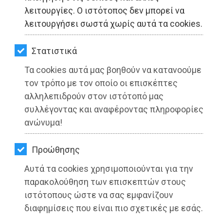
ΚΗΠΟΣ
λειτουργίες. Ο ιστότοπος δεν μπορεί να
λειτουργήσει σωστά χωρίς αυτά τα cookies.
ΥΓΕΙΑ
LIFESTYLE
Στατιστικά
Τα cookies αυτά μας βοηθούν να κατανοούμε
ΤΑΞΙΔΙΑ
τον τρόπο με τον οποίο οι επισκέπτες
ΕΞΟΔΟΣ
αλληλεπιδρούν στον ιστότοπό μας
συλλέγοντας και αναφέροντας πληροφορίες
ΠΕΡΙΒΑΛΛΟΝ
ανώνυμα!
ΚΑΤΟΙΚΙΔΙΟ
Προώθησης
Πάρε και εσύ μέρος στον διαγωνισμό
ΑΓΓΕΛΙΕΣ
Αυτά τα cookies χρησιμοποιούνται για την
της Ε.Σ.Ε.: «Τοπολατρεία. Μια ιστορία
ΕΦΗΜΕΡΙΔΕΣ
παρακολούθηση των επισκεπτών στους
αγάπης για τον τόπο μου»
ιστότοπους ώστε να σας εμφανίζουν
OΔΗΓΟΣ
διαφημίσεις που είναι πιο σχετικές με εσάς.
Διαβάστηκε 4031 φορές