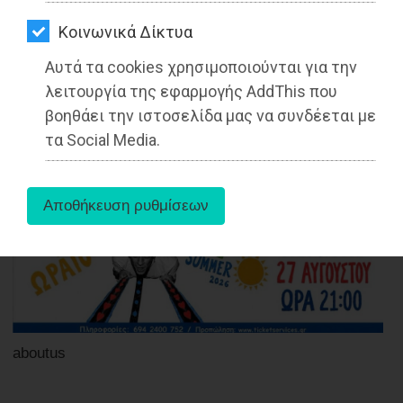
ΑΓΟΡΑΣ
Kοινωνικά Δίκτυα
ΨΙΘΥΡΟΙ
Αυτά τα cookies χρησιμοποιούνται για την
ΑΠΟΣΤΟΛΗ
27-05-2025
λειτουργία της εφαρμογής AddThis που
Από τo Dimotisnews
ΑΡΘΡΩΝ
βοηθάει την ιστοσελίδα μας να συνδέεται με
τα Social Media.
aboutus