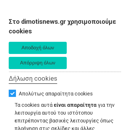
Στο dimotisnews.gr χρησιμοποιούμε
AΡΧΙΚΗ
cookies
Πέμπτη 06 Αυγούστου 2026
ΕΙΔΗΣΕΙΣ
Α. 6:33 πμ - Δ. 8:29 μμ
ΠΟΛΙΤΙΚΗ
ΤΟΠΙΚΗ
ΑΥΤΟΔΙΟΙΚΗΣΗ
Δήλωση cookies
ΟΙΚΟΝΟΜΙΑ
Απολύτως απαραίτητα cookies
ΑΘΛΗΤΙΣΜΟΣ
ΕΙΔΗΣΕΙΣ - Αττική
Τα cookies αυτά
είναι απαραίτητα
για την
ΠΟΛΙΤΙΣΜΟΣ
λειτουργία αυτού του ιστότοπου
επιτρέποντας βασικές λειτουργίες όπως
ΣΠΙΤΙ-
πλοήγηση στις σελίδες και άλλες