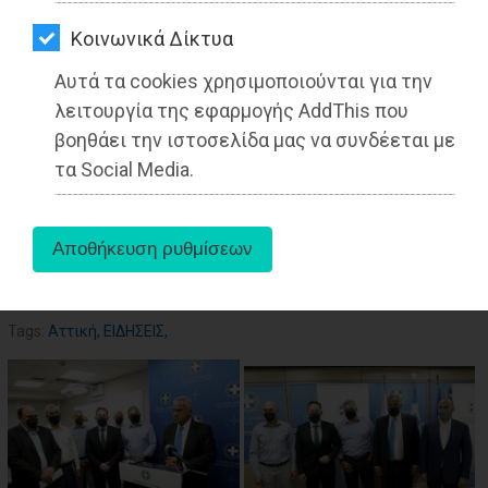
ΑΓΟΡΑΣ
Από τo Dimotisnews
Kοινωνικά Δίκτυα
ΨΙΘΥΡΟΙ
Αυτά τα cookies χρησιμοποιούνται για την
ΑΠΟΣΤΟΛΗ
λειτουργία της εφαρμογής AddThis που
ΑΡΘΡΩΝ
βοηθάει την ιστοσελίδα μας να συνδέεται με
τα Social Media.
aboutus
Tags:
Αττική
,
ΕΙΔΗΣΕΙΣ
,