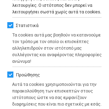
ΚΗΠΟΣ
λειτουργίες. Ο ιστότοπος δεν μπορεί να
λειτουργήσει σωστά χωρίς αυτά τα cookies.
ΥΓΕΙΑ
LIFESTYLE
Στατιστικά
Τα cookies αυτά μας βοηθούν να κατανοούμε
ΤΑΞΙΔΙΑ
τον τρόπο με τον οποίο οι επισκέπτες
ΕΞΟΔΟΣ
αλληλεπιδρούν στον ιστότοπό μας
Πέντε άξονες δράσης για την
συλλέγοντας και αναφέροντας πληροφορίες
ΠΕΡΙΒΑΛΛΟΝ
αποκατάσταση των πληγέντων από
ανώνυμα!
τις πυρκαγιές
ΚΑΤΟΙΚΙΔΙΟ
Προώθησης
Διαβάστηκε 2906 φορές
ΑΓΓΕΛΙΕΣ
Αυτά τα cookies χρησιμοποιούνται για την
ΕΦΗΜΕΡΙΔΕΣ
παρακολούθηση των επισκεπτών στους
ιστότοπους ώστε να σας εμφανίζουν
OΔΗΓΟΣ
διαφημίσεις που είναι πιο σχετικές με εσάς.
05-08-2021