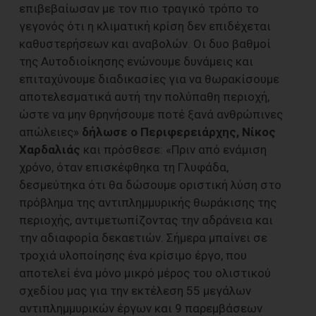
επιβεβαίωσαν με τον πιο τραγικό τρόπο το
γεγονός ότι η κλιματική κρίση δεν επιδέχεται
καθυστερήσεων και αναβολών. Οι δυο βαθμοί
της Αυτοδιοίκησης ενώνουμε δυνάμεις και
επιταχύνουμε διαδικασίες για να θωρακίσουμε
αποτελεσματικά αυτή την πολύπαθη περιοχή,
ώστε να μην θρηνήσουμε ποτέ ξανά ανθρώπινες
απώλειες»
δήλωσε ο Περιφερειάρχης, Νίκος
Χαρδαλιάς
και πρόσθεσε: «Πριν από ενάμιση
χρόνο, όταν επισκέφθηκα τη Γλυφάδα,
δεσμεύτηκα ότι θα δώσουμε οριστική λύση στο
πρόβλημα της αντιπλημμυρικής θωράκισης της
περιοχής, αντιμετωπίζοντας την αδράνεια και
την αδιαφορία δεκαετιών. Σήμερα μπαίνει σε
τροχιά υλοποίησης ένα κρίσιμο έργο, που
αποτελεί ένα μόνο μικρό μέρος του ολιστικού
σχεδίου μας για την εκτέλεση 55 μεγάλων
αντιπλημμυρικών έργων και 9 παρεμβάσεων