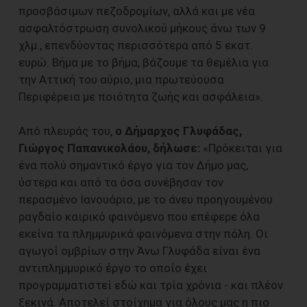
προσβάσιμων πεζοδρομίων, αλλά και με νέα
ασφαλτόστρωση συνολικού μήκους άνω των 9
χλμ., επενδύοντας περισσότερα από 5 εκατ.
ευρώ. Βήμα με το βήμα, βάζουμε τα θεμέλια για
την Αττική του αύριο, μια πρωτεύουσα
Περιφέρεια με ποιότητα ζωής και ασφάλεια».
Από πλευράς του,
ο Δήμαρχος Γλυφάδας,
Γιώργος Παπανικολάου, δήλωσε:
«Πρόκειται για
ένα πολύ σημαντικό έργο για τον Δήμο μας,
ύστερα και από τα όσα συνέβησαν τον
περασμένο Ιανουάριο, με το άνευ προηγουμένου
ραγδαίο καιρικό φαινόμενο που επέφερε όλα
εκείνα τα πλημμυρικά φαινόμενα στην πόλη. Οι
αγωγοί ομβρίων στην Άνω Γλυφάδα είναι ένα
αντιπλημμυρικό έργο το οποίο έχει
προγραμματιστεί εδώ και τρία χρόνια - και πλέον
ξεκινά. Αποτελεί στοίχημα για όλους μας η πιο