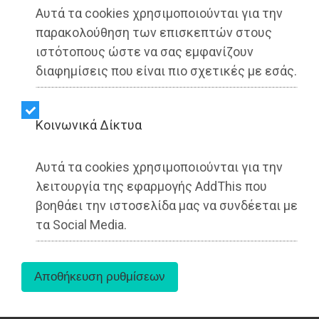
Αυτά τα cookies χρησιμοποιούνται για την
παρακολούθηση των επισκεπτών στους
ιστότοπους ώστε να σας εμφανίζουν
διαφημίσεις που είναι πιο σχετικές με εσάς.
Kοινωνικά Δίκτυα
Αυτά τα cookies χρησιμοποιούνται για την
λειτουργία της εφαρμογής AddThis που
βοηθάει την ιστοσελίδα μας να συνδέεται με
Τη σύμβαση για την υλοποίηση ενός μείζονος
τα Social Media.
σημασίας αντιπλημμυρικού έργου, την
κατασκευή αγωγών ομβρίων στην Άνω
Γλυφάδα, υπέγραψε ο Περιφερειάρχης
Αττικής, Νίκος Χαρδαλιάς, παρουσία του
Δημάρχου Γλυφάδας, Γιώργου Παπανικολάου,