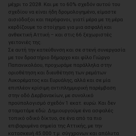
μέχρι το 2028. Και με το 60% σχεδόν αυτού του
σχεδίου να είναι ήδη δρομολογημένο, είμαστε
αισιόδοξοι και περήφανοι, γιατί μέρα με τη μέρα
κερδίζουμε το στοίχημα για μια ασφαλή και
ανθεκτική Αττική – και στις 66 ξεχωριστές
γειτονιές της.
Σε αυτή την κατεύθυνση και σε στενή συνεργασία
με τον δραστήριο δήμαρχο και φίλο Γιώργο
Παπανικολάου, προχωράμε παράλληλα στην
οριοθέτηση και διευθέτηση των ρεμάτων
Λυκορέματος και Ευρυάλης, αλλά και σε μία
επιπλέον κρίσιμη αντιπλημμυρική παρέμβαση
στην οδό Δερβανακίων, με συνολικό
προϋπολογισμό σχεδόν 1 εκατ. ευρώ. Και δεν
σταματάμε εδώ. Δημιουργούμε ένα ασφαλές
τοπικό οδικό δίκτυο, σε ένα από τα πιο
επιβαρυμένα σημεία της Αττικής, με την
κατασκευή 45.000 τ.μ. σύγχρονων και απόλυτα