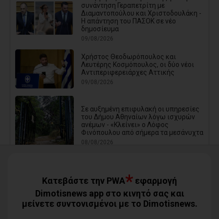
συνάντηση Γεραπετρίτη με
Διαμαντοπούλου και Χριστοδουλάκη -
Η απάντηση του ΠΑΣΟΚ σε νέο
δημοσίευμα
09/08/2026
Χρήστος Θεοδωρόπουλος και
Λευτέρης Κοσμόπουλος, οι δύο νέοι
Αντιπεριφερειάρχες Αττικής
09/08/2026
Σε αυξημένη επιφυλακή οι υπηρεσίες
του Δήμου Αθηναίων λόγω ισχυρών
ανέμων - «Κλείνει» ο Λόφος
Φινόπουλου από σήμερα τα μεσάνυχτα
08/08/2026
*
Δωρεάν θαλάσσια μπάνια για όλα τα
Κατεβάστε την PWA
εφαρμογή
ΚΑΠΗ του Δήμου Φυλής (photos)
Dimotisnews app στο κινητό σας και
08/08/2026
μείνετε συντονισμένοι με το Dimotisnews.