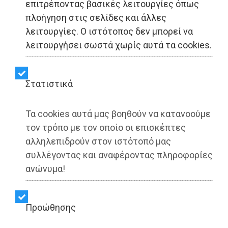
επιτρέποντας βασικές λειτουργίες όπως
πλοήγηση στις σελίδες και άλλες
λειτουργίες. Ο ιστότοπος δεν μπορεί να
ΑΥΤΟΔΙΟΙΚΗΣΗ - Αττική
λειτουργήσει σωστά χωρίς αυτά τα cookies.
Περιφέρεια Αττικής:
Στατιστικά
Έπεσαν οι υπογραφές για
το αντιπλημμυρικό έργο
Τα cookies αυτά μας βοηθούν να κατανοούμε
τον τρόπο με τον οποίο οι επισκέπτες
στην Άνω Γλυφάδα
αλληλεπιδρούν στον ιστότοπό μας
συλλέγοντας και αναφέροντας πληροφορίες
ανώνυμα!
Share:
Dimotisnews | 07/07/2026 - 14:15
Προώθησης
▶️ Ακούστε το κείμενο