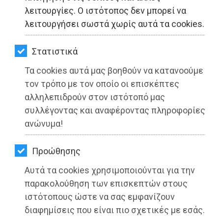
ΚΗΠΟΣ
λειτουργίες. Ο ιστότοπος δεν μπορεί να
λειτουργήσει σωστά χωρίς αυτά τα cookies.
ΥΓΕΙΑ
LIFESTYLE
Στατιστικά
Τα cookies αυτά μας βοηθούν να κατανοούμε
ΤΑΞΙΔΙΑ
τον τρόπο με τον οποίο οι επισκέπτες
ΕΞΟΔΟΣ
αλληλεπιδρούν στον ιστότοπό μας
συλλέγοντας και αναφέροντας πληροφορίες
ΠΕΡΙΒΑΛΛΟΝ
ανώνυμα!
Περιφέρεια Αττικής: Δωρεάν
ΚΑΤΟΙΚΙΔΙΟ
κινηματογραφικές βραδιές στο
Προώθησης
ΑΓΓΕΛΙΕΣ
θέατρο Αλίκη στο Πεδίον του Άρεως
Αυτά τα cookies χρησιμοποιούνται για την
ΕΦΗΜΕΡΙΔΕΣ
παρακολούθηση των επισκεπτών στους
Διαβάστηκε 4366 φορές
ιστότοπους ώστε να σας εμφανίζουν
OΔΗΓΟΣ
διαφημίσεις που είναι πιο σχετικές με εσάς.