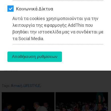
ΑΓΟΡΑΣ
Kοινωνικά Δίκτυα
ΨΙΘΥΡΟΙ
26-05-2025
Από τo Dimotisnews
Αυτά τα cookies χρησιμοποιούνται για την
ΑΠΟΣΤΟΛΗ
λειτουργία της εφαρμογής AddThis που
ΑΡΘΡΩΝ
βοηθάει την ιστοσελίδα μας να συνδέεται με
τα Social Media.
aboutus
Tags:
Αττική
,
LIFESTYLE
,