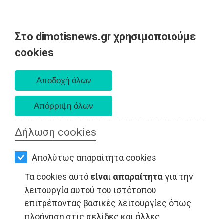
Στο dimotisnews.gr χρησιμοποιούμε
AΡΧΙΚΗ
cookies
Δευτέρα 10 Αυγούστου 2026
ΕΙΔΗΣΕΙΣ
Α. 6:36 πμ - Δ. 8:24 μμ
ΠΟΛΙΤΙΚΗ
ΤΟΠΙΚΗ
ΑΥΤΟΔΙΟΙΚΗΣΗ
Δήλωση cookies
ΟΙΚΟΝΟΜΙΑ
Απολύτως απαραίτητα cookies
ΑΘΛΗΤΙΣΜΟΣ
Τα cookies αυτά
είναι απαραίτητα
για την
LIFESTYLE - Αττική
ΠΟΛΙΤΙΣΜΟΣ
λειτουργία αυτού του ιστότοπου
επιτρέποντας βασικές λειτουργίες όπως
ΣΠΙΤΙ-
πλοήγηση στις σελίδες και άλλες