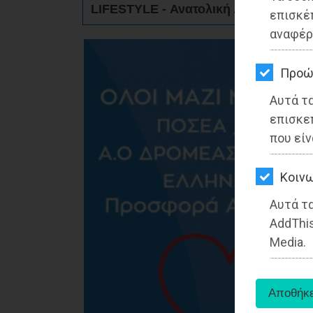
LIFESTYLE - Ανατολική Αττική
ΚΗΠΟΣ
επισκέ
αναφέρ
ΥΓΕΙΑ
LIFESTYLE
Προώ
Αυτά τ
ΤΑΞΙΔΙΑ
επισκε
ΕΞΟΔΟΣ
που είν
ΠΕΡΙΒΑΛΛΟΝ
Kοινω
ΚΑΤΟΙΚΙΔΙΟ
Αυτά τα
AddThis
ΑΓΓΕΛΙΕΣ
Media.
ΕΦΗΜΕΡΙΔΕΣ
OΔΗΓΟΣ