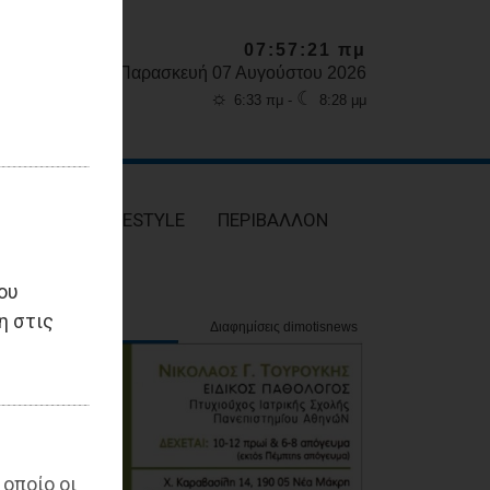
07:57:22 πμ
Παρασκευή 07 Αυγούστου 2026
☼
☾
6:33 πμ -
8:28 μμ
ΥΓΕΙΑ
LIFESTYLE
ΠΕΡΙΒΑΛΛΟΝ
ου
η στις
 οποίο οι