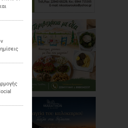
και
ων
ημίσεις
αρμογής
ocial