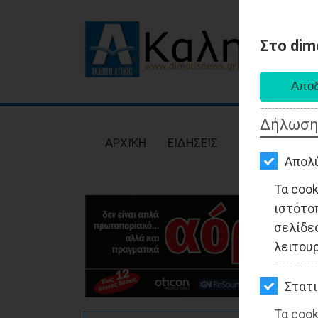
Στο dim
AΡΧΙΚΗ
ΕΙΔΗΣΕΙΣ
Δήλωση
ΠΟΛΙΤΙΚΗ
AΡΧΙΚΗ
ΕΙΔΗΣΕΙΣ
ΠΟΛΙΤΙΚΗ
ΤΟΠΙΚΗ
Απολ
ΑΥΤΟΔΙΟΙΚΗΣΗ
Τα coo
ιστότο
ΟΙΚΟΝΟΜΙΑ
σελίδες
ΑΘΛΗΤΙΣΜΟΣ
λειτου
ΠΟΛΙΤΙΣΜΟΣ
Στατι
ΣΠΙΤΙ-
Τα cook