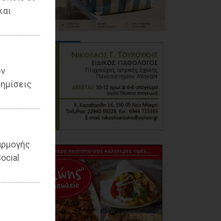
και
ων
ημίσεις
αρμογής
ocial