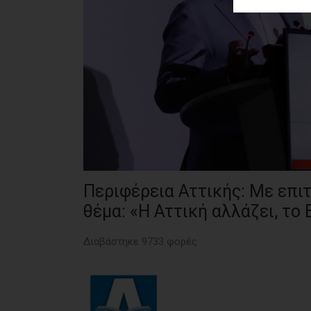
ΑΓΟΡΑΣ
ΨΙΘΥΡΟΙ
ΑΠΟΣΤΟΛΗ
ΑΡΘΡΩΝ
Περιφέρεια Αττικής: Με επι
θέμα: «Η Αττική αλλάζει, το
Διαβάστηκε 9733 φορές