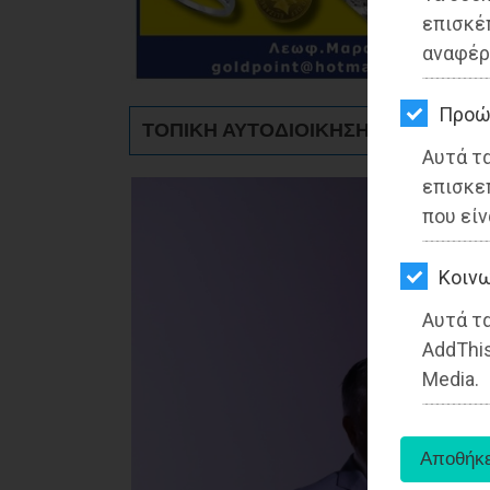
ΚΗΠΟΣ
επισκέ
αναφέρ
ΥΓΕΙΑ
LIFESTYLE
Προώ
ΤΟΠΙΚΗ ΑΥΤΟΔΙΟΙΚΗΣΗ - Αττική
Αυτά τ
ΤΑΞΙΔΙΑ
επισκε
ΕΞΟΔΟΣ
που είν
ΠΕΡΙΒΑΛΛΟΝ
Kοινω
ΚΑΤΟΙΚΙΔΙΟ
Αυτά τα
AddThis
ΑΓΓΕΛΙΕΣ
Media.
ΕΦΗΜΕΡΙΔΕΣ
OΔΗΓΟΣ