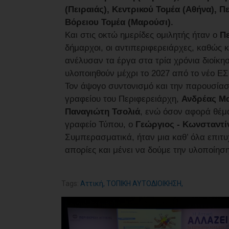
(Πειραιάς), Κεντρικού Τομέα (Αθήνα), Πε
Βόρειου Τομέα (Μαρούσι).
Και στις οκτώ ημερίδες ομιλητής ήταν ο
Πε
δήμαρχοι, οι αντιπεριφερειάρχες, καθώς κ
ανέλυσαν τα έργα στα τρία χρόνια διοίκησ
υλοποιηθούν μέχρι το 2027 από το νέο Ε
Τον άψογο συντονισμό και την παρουσίασ
γραφείου του Περιφερειάρχη,
Ανδρέας Μα
Παναγιώτη Τσολιά
, ενώ όσον αφορά θέμα
γραφείο Τύπου, ο
Γεώργιος - Κωνσταντί
Συμπερασματικά, ήταν μια καθ’ όλα επι
απορίες και μένει να δούμε την υλοποίη
Tags:
Αττική
,
ΤΟΠΙΚΗ ΑΥΤΟΔΙΟΙΚΗΣΗ
,