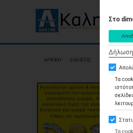
Στο dim
AΡΧΙΚΗ
ΕΙΔΗΣΕΙΣ
Δήλωση
ΠΟΛΙΤΙΚΗ
AΡΧΙΚΗ
ΕΙΔΗΣΕΙΣ
ΠΟΛΙΤΙΚΗ
ΤΟΠΙΚΗ
Απολ
ΑΥΤΟΔΙΟΙΚΗΣΗ
Τα coo
ιστότο
ΟΙΚΟΝΟΜΙΑ
σελίδες
ΑΘΛΗΤΙΣΜΟΣ
λειτου
ΠΟΛΙΤΙΣΜΟΣ
Στατι
ΣΠΙΤΙ-
Τα cook