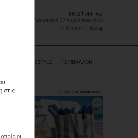
06:17:45 πμ
Παρασκευή 07 Αυγούστου 2026
☼
☾
6:33 πμ -
8:28 μμ
ΥΓΕΙΑ
LIFESTYLE
ΠΕΡΙΒΑΛΛΟΝ
ου
η στις
 οποίο οι