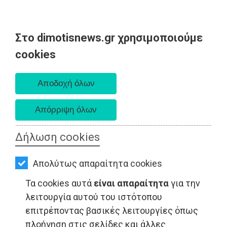
Στο dimotisnews.gr χρησιμοποιούμε
AΡΧΙΚΗ
cookies
Παρασκευή 07 Αυγούστου 2026
ΕΙΔΗΣΕΙΣ
Α. 6:33 πμ - Δ. 8:28 μμ
ΠΟΛΙΤΙΚΗ
ΤΟΠΙΚΗ
ΑΥΤΟΔΙΟΙΚΗΣΗ
Δήλωση cookies
ΟΙΚΟΝΟΜΙΑ
Απολύτως απαραίτητα cookies
ΑΘΛΗΤΙΣΜΟΣ
Τα cookies αυτά
είναι απαραίτητα
για την
ΠΟΛΙΤΙΣΜΟΣ
λειτουργία αυτού του ιστότοπου
επιτρέποντας βασικές λειτουργίες όπως
ΤΟΠΙΚΗ ΑΥΤΟΔΙΟΙΚΗΣΗ - Αττική
ΣΠΙΤΙ-
πλοήγηση στις σελίδες και άλλες