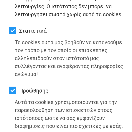
ΚΗΠΟΣ
λειτουργίες. Ο ιστότοπος δεν μπορεί να
λειτουργήσει σωστά χωρίς αυτά τα cookies.
ΥΓΕΙΑ
LIFESTYLE
Στατιστικά
Τα cookies αυτά μας βοηθούν να κατανοούμε
ΤΑΞΙΔΙΑ
τον τρόπο με τον οποίο οι επισκέπτες
ΕΞΟΔΟΣ
αλληλεπιδρούν στον ιστότοπό μας
συλλέγοντας και αναφέροντας πληροφορίες
ΠΕΡΙΒΑΛΛΟΝ
ανώνυμα!
ΚΑΤΟΙΚΙΔΙΟ
Προώθησης
ΑΓΓΕΛΙΕΣ
Αυτά τα cookies χρησιμοποιούνται για την
Περιφέρεια Αττικής: Οι επτά άξονες
ΕΦΗΜΕΡΙΔΕΣ
παρακολούθηση των επισκεπτών στους
του Ολοκληρωμένου Στρατηγικού
ιστότοπους ώστε να σας εμφανίζουν
Σχεδιασμού για τη βελτίωση της
OΔΗΓΟΣ
διαφημίσεις που είναι πιο σχετικές με εσάς.
οδικής ασφάλειας του Κηφισού