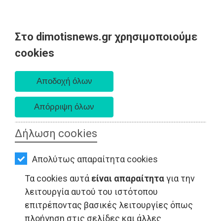
Στο dimotisnews.gr χρησιμοποιούμε
AΡΧΙΚΗ
cookies
Πέμπτη 06 Αυγούστου 2026
ΕΙΔΗΣΕΙΣ
Α. 6:33 πμ - Δ. 8:29 μμ
ΠΟΛΙΤΙΚΗ
ΤΟΠΙΚΗ
ΑΥΤΟΔΙΟΙΚΗΣΗ
Δήλωση cookies
ΟΙΚΟΝΟΜΙΑ
Απολύτως απαραίτητα cookies
ΑΘΛΗΤΙΣΜΟΣ
Τα cookies αυτά
είναι απαραίτητα
για την
ΠΟΛΙΤΙΣΜΟΣ
λειτουργία αυτού του ιστότοπου
επιτρέποντας βασικές λειτουργίες όπως
ΤΟΠΙΚΗ ΑΥΤΟΔΙΟΙΚΗΣΗ - Ανατολική Αττική
ΣΠΙΤΙ-
πλοήγηση στις σελίδες και άλλες