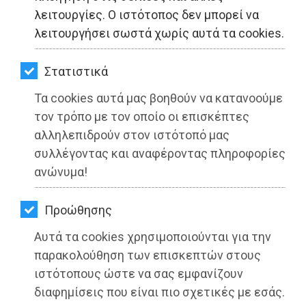
ΚΗΠΟΣ
λειτουργίες. Ο ιστότοπος δεν μπορεί να
λειτουργήσει σωστά χωρίς αυτά τα cookies.
ΥΓΕΙΑ
LIFESTYLE
Στατιστικά
Τα cookies αυτά μας βοηθούν να κατανοούμε
ΤΑΞΙΔΙΑ
τον τρόπο με τον οποίο οι επισκέπτες
ΕΞΟΔΟΣ
αλληλεπιδρούν στον ιστότοπό μας
συλλέγοντας και αναφέροντας πληροφορίες
ΠΕΡΙΒΑΛΛΟΝ
ανώνυμα!
Περιφέρεια Αττικής: Ψηφίστηκε από
το ΠΕΣΥ η Στρατηγική Μελέτη
ΚΑΤΟΙΚΙΔΙΟ
Προώθησης
Περιβαλλοντικών Επιπτώσεων της
ΑΓΓΕΛΙΕΣ
3ης Αναθεώρησης του ΠΕΣΔΑ
Αυτά τα cookies χρησιμοποιούνται για την
ΕΦΗΜΕΡΙΔΕΣ
παρακολούθηση των επισκεπτών στους
Διαβάστηκε 3297 φορές
ιστότοπους ώστε να σας εμφανίζουν
OΔΗΓΟΣ
διαφημίσεις που είναι πιο σχετικές με εσάς.