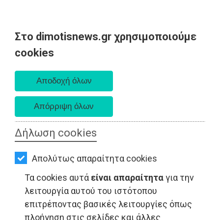
Στο dimotisnews.gr χρησιμοποιούμε
AΡΧΙΚΗ
cookies
Δευτέρα 10 Αυγούστου 2026
ΕΙΔΗΣΕΙΣ
Α. 6:36 πμ - Δ. 8:24 μμ
ΠΟΛΙΤΙΚΗ
ΤΟΠΙΚΗ
ΑΥΤΟΔΙΟΙΚΗΣΗ
Δήλωση cookies
ΟΙΚΟΝΟΜΙΑ
Απολύτως απαραίτητα cookies
ΑΘΛΗΤΙΣΜΟΣ
Τα cookies αυτά
είναι απαραίτητα
για την
ΠΟΛΙΤΙΣΜΟΣ
λειτουργία αυτού του ιστότοπου
επιτρέποντας βασικές λειτουργίες όπως
ΤΟΠΙΚΗ ΑΥΤΟΔΙΟΙΚΗΣΗ - Αττική
ΣΠΙΤΙ-
πλοήγηση στις σελίδες και άλλες