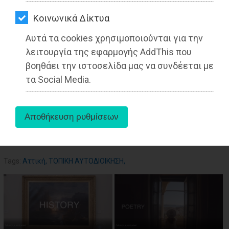
ΑΓΟΡΑΣ
Kοινωνικά Δίκτυα
ΨΙΘΥΡΟΙ
07-07-2022
Αυτά τα cookies χρησιμοποιούνται για την
ΑΠΟΣΤΟΛΗ
Από τo Dimotisnews
λειτουργία της εφαρμογής AddThis που
ΑΡΘΡΩΝ
βοηθάει την ιστοσελίδα μας να συνδέεται με
τα Social Media.
aboutus
Tags:
Αττική
,
ΤΟΠΙΚΗ ΑΥΤΟΔΙΟΙΚΗΣΗ
,