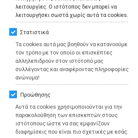
ΚΗΠΟΣ
λειτουργίες. Ο ιστότοπος δεν μπορεί να
λειτουργήσει σωστά χωρίς αυτά τα cookies.
ΥΓΕΙΑ
LIFESTYLE
Στατιστικά
Τα cookies αυτά μας βοηθούν να κατανοούμε
ΤΑΞΙΔΙΑ
τον τρόπο με τον οποίο οι επισκέπτες
ΕΞΟΔΟΣ
αλληλεπιδρούν στον ιστότοπό μας
συλλέγοντας και αναφέροντας πληροφορίες
ΠΕΡΙΒΑΛΛΟΝ
ανώνυμα!
Περιφέρεια Αττικής: Το νέο video για
ΚΑΤΟΙΚΙΔΙΟ
την προώθηση του πολιτιστικού
Προώθησης
ΑΓΓΕΛΙΕΣ
τουρισμού στην Αττική με τίτλο:
Αυτά τα cookies χρησιμοποιούνται για την
«Attica. Culture in a Word»
ΕΦΗΜΕΡΙΔΕΣ
παρακολούθηση των επισκεπτών στους
ιστότοπους ώστε να σας εμφανίζουν
Διαβάστηκε 5529 φορές
OΔΗΓΟΣ
διαφημίσεις που είναι πιο σχετικές με εσάς.