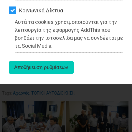
ΑΓΟΡΑΣ
Από τo Dimotisnews
Kοινωνικά Δίκτυα
ΨΙΘΥΡΟΙ
Αυτά τα cookies χρησιμοποιούνται για την
ΑΠΟΣΤΟΛΗ
λειτουργία της εφαρμογής AddThis που
ΑΡΘΡΩΝ
βοηθάει την ιστοσελίδα μας να συνδέεται με
τα Social Media.
aboutus
Tags:
Αχαρνές
,
ΤΟΠΙΚΗ ΑΥΤΟΔΙΟΙΚΗΣΗ
,