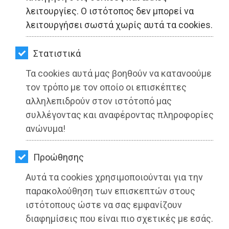
ΚΗΠΟΣ
λειτουργίες. Ο ιστότοπος δεν μπορεί να
λειτουργήσει σωστά χωρίς αυτά τα cookies.
ΥΓΕΙΑ
LIFESTYLE
Στατιστικά
Τα cookies αυτά μας βοηθούν να κατανοούμε
ΤΑΞΙΔΙΑ
τον τρόπο με τον οποίο οι επισκέπτες
ΕΞΟΔΟΣ
αλληλεπιδρούν στον ιστότοπό μας
Περιφέρεια Αττικής: Ξεκινά ένα από
συλλέγοντας και αναφέροντας πληροφορίες
ΠΕΡΙΒΑΛΛΟΝ
τα μεγαλύτερα έργα αντιπλημμυρικής
ανώνυμα!
θωράκισης στον Δήμο Αχαρνών
ΚΑΤΟΙΚΙΔΙΟ
Προώθησης
ΑΓΓΕΛΙΕΣ
Διαβάστηκε 2819 φορές
Αυτά τα cookies χρησιμοποιούνται για την
ΕΦΗΜΕΡΙΔΕΣ
παρακολούθηση των επισκεπτών στους
ιστότοπους ώστε να σας εμφανίζουν
OΔΗΓΟΣ
διαφημίσεις που είναι πιο σχετικές με εσάς.
08-07-2022