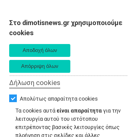
Στο dimotisnews.gr χρησιμοποιούμε
AΡΧΙΚΗ
cookies
Πέμπτη 06 Αυγούστου 2026
ΕΙΔΗΣΕΙΣ
Α. 6:33 πμ - Δ. 8:29 μμ
ΠΟΛΙΤΙΚΗ
ΤΟΠΙΚΗ
ΑΥΤΟΔΙΟΙΚΗΣΗ
Δήλωση cookies
ΤΟΠΙΚΗ ΑΥΤΟΔΙΟΙΚΗΣΗ - Αχαρνές
ΟΙΚΟΝΟΜΙΑ
Απολύτως απαραίτητα cookies
ΑΘΛΗΤΙΣΜΟΣ
Τα cookies αυτά
είναι απαραίτητα
για την
ΠΟΛΙΤΙΣΜΟΣ
λειτουργία αυτού του ιστότοπου
επιτρέποντας βασικές λειτουργίες όπως
ΣΠΙΤΙ-
πλοήγηση στις σελίδες και άλλες