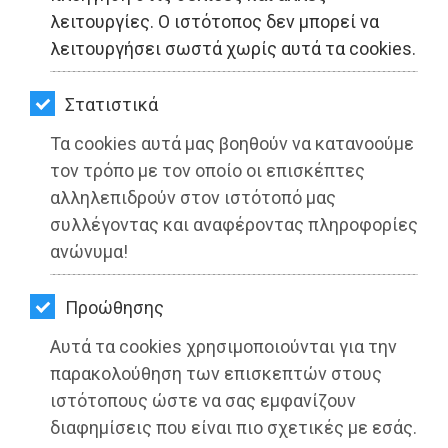
ΚΗΠΟΣ
λειτουργίες. Ο ιστότοπος δεν μπορεί να
λειτουργήσει σωστά χωρίς αυτά τα cookies.
ΥΓΕΙΑ
LIFESTYLE
Στατιστικά
Τα cookies αυτά μας βοηθούν να κατανοούμε
ΤΑΞΙΔΙΑ
Περιφέρεια Αττικής: Ξεκινούν τα έργα
τον τρόπο με τον οποίο οι επισκέπτες
ΕΞΟΔΟΣ
ανάδειξης των γεφυρών στο οδικό
αλληλεπιδρούν στον ιστότοπό μας
δίκτυο
συλλέγοντας και αναφέροντας πληροφορίες
ΠΕΡΙΒΑΛΛΟΝ
ανώνυμα!
Διαβάστηκε 3040 φορές
ΚΑΤΟΙΚΙΔΙΟ
Προώθησης
ΑΓΓΕΛΙΕΣ
Αυτά τα cookies χρησιμοποιούνται για την
ΕΦΗΜΕΡΙΔΕΣ
παρακολούθηση των επισκεπτών στους
17-06-2022
ιστότοπους ώστε να σας εμφανίζουν
Από τo Dimotisnews
OΔΗΓΟΣ
διαφημίσεις που είναι πιο σχετικές με εσάς.