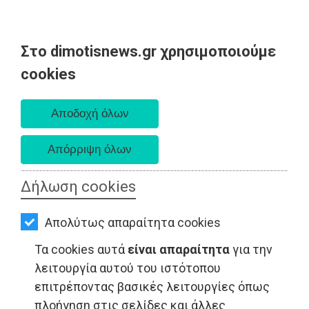
Στο dimotisnews.gr χρησιμοποιούμε
AΡΧΙΚΗ
cookies
Παρασκευή 07 Αυγούστου 2026
ΕΙΔΗΣΕΙΣ
Α. 6:33 πμ - Δ. 8:28 μμ
ΠΟΛΙΤΙΚΗ
ΤΟΠΙΚΗ
ΑΥΤΟΔΙΟΙΚΗΣΗ
Δήλωση cookies
ΟΙΚΟΝΟΜΙΑ
ΤΟΠΙΚΗ ΑΥΤΟΔΙΟΙΚΗΣΗ - Αττική
Απολύτως απαραίτητα cookies
ΑΘΛΗΤΙΣΜΟΣ
Τα cookies αυτά
είναι απαραίτητα
για την
ΠΟΛΙΤΙΣΜΟΣ
λειτουργία αυτού του ιστότοπου
επιτρέποντας βασικές λειτουργίες όπως
ΣΠΙΤΙ-
πλοήγηση στις σελίδες και άλλες