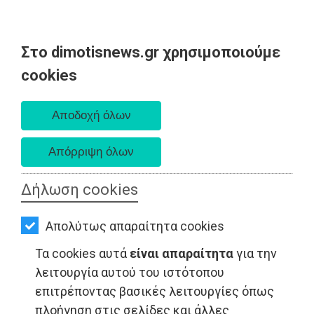
Στο dimotisnews.gr χρησιμοποιούμε
AΡΧΙΚΗ
cookies
Σάββατο 08 Αυγούστου 2026
ΕΙΔΗΣΕΙΣ
Α. 6:34 πμ - Δ. 8:26 μμ
ΠΟΛΙΤΙΚΗ
ΤΟΠΙΚΗ
ΑΥΤΟΔΙΟΙΚΗΣΗ
Δήλωση cookies
ΤΟΠΙΚΗ ΑΥΤΟΔΙΟΙΚΗΣΗ - Ανατολική Αττική
ΟΙΚΟΝΟΜΙΑ
Απολύτως απαραίτητα cookies
ΑΘΛΗΤΙΣΜΟΣ
Τα cookies αυτά
είναι απαραίτητα
για την
ΠΟΛΙΤΙΣΜΟΣ
λειτουργία αυτού του ιστότοπου
επιτρέποντας βασικές λειτουργίες όπως
ΣΠΙΤΙ-
πλοήγηση στις σελίδες και άλλες