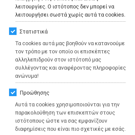
ΚΗΠΟΣ
λειτουργίες. Ο ιστότοπος δεν μπορεί να
λειτουργήσει σωστά χωρίς αυτά τα cookies.
ΥΓΕΙΑ
LIFESTYLE
Στατιστικά
Τα cookies αυτά μας βοηθούν να κατανοούμε
ΤΑΞΙΔΙΑ
Περιφέρεια Αττικής: Υπεγράφησαν οι
τον τρόπο με τον οποίο οι επισκέπτες
ΕΞΟΔΟΣ
εκτελεστικές συμβάσεις για την
αλληλεπιδρούν στον ιστότοπό μας
προμήθεια εξοπλισμού ανακύκλωσης
συλλέγοντας και αναφέροντας πληροφορίες
ΠΕΡΙΒΑΛΛΟΝ
ανώνυμα!
στους Δήμους της Αττικής
ΚΑΤΟΙΚΙΔΙΟ
Διαβάστηκε 3227 φορές
Προώθησης
ΑΓΓΕΛΙΕΣ
Αυτά τα cookies χρησιμοποιούνται για την
ΕΦΗΜΕΡΙΔΕΣ
παρακολούθηση των επισκεπτών στους
ιστότοπους ώστε να σας εμφανίζουν
09-06-2022
OΔΗΓΟΣ
διαφημίσεις που είναι πιο σχετικές με εσάς.
Από τo Dimotisnews