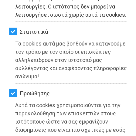
ΚΗΠΟΣ
λειτουργίες. Ο ιστότοπος δεν μπορεί να
λειτουργήσει σωστά χωρίς αυτά τα cookies.
ΥΓΕΙΑ
LIFESTYLE
Στατιστικά
Τα cookies αυτά μας βοηθούν να κατανοούμε
ΤΑΞΙΔΙΑ
τον τρόπο με τον οποίο οι επισκέπτες
ΕΞΟΔΟΣ
αλληλεπιδρούν στον ιστότοπό μας
συλλέγοντας και αναφέροντας πληροφορίες
ΠΕΡΙΒΑΛΛΟΝ
ανώνυμα!
ΚΑΤΟΙΚΙΔΙΟ
Προώθησης
ΑΓΓΕΛΙΕΣ
Αυτά τα cookies χρησιμοποιούνται για την
Πώς έχει επηρεαστεί η
ΕΦΗΜΕΡΙΔΕΣ
παρακολούθηση των επισκεπτών στους
καθημερινότητα μας; Η Ψυχίατρος
ιστότοπους ώστε να σας εμφανίζουν
OΔΗΓΟΣ
Παιδιών & Εφήβων, Νίκη Βουδούρη,
διαφημίσεις που είναι πιο σχετικές με εσάς.