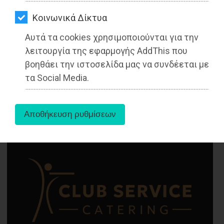
ΑΓΟΡΑΣ
απαντάει στο ερώτημα μας...
Kοινωνικά Δίκτυα
ΨΙΘΥΡΟΙ
Διαβάστηκε 5082 φορές
Αυτά τα cookies χρησιμοποιούνται για την
ΑΠΟΣΤΟΛΗ
λειτουργία της εφαρμογής AddThis που
ΑΡΘΡΩΝ
βοηθάει την ιστοσελίδα μας να συνδέεται με
τα Social Media.
21-09-2022
Από τoν Λάζαρος
Αργυρόπουλος
Αρθρογράφος - Ρεπόρτερ