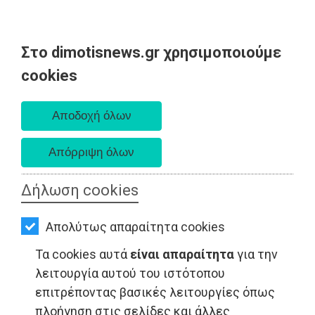
Στο dimotisnews.gr χρησιμοποιούμε
AΡΧΙΚΗ
cookies
Δευτέρα 10 Αυγούστου 2026
ΕΙΔΗΣΕΙΣ
Α. 6:36 πμ - Δ. 8:24 μμ
ΠΟΛΙΤΙΚΗ
ΤΟΠΙΚΗ
ΑΥΤΟΔΙΟΙΚΗΣΗ
Δήλωση cookies
ΟΙΚΟΝΟΜΙΑ
LIFESTYLE - Ραφήνα
Απολύτως απαραίτητα cookies
ΑΘΛΗΤΙΣΜΟΣ
Τα cookies αυτά
είναι απαραίτητα
για την
ΠΟΛΙΤΙΣΜΟΣ
λειτουργία αυτού του ιστότοπου
επιτρέποντας βασικές λειτουργίες όπως
ΣΠΙΤΙ-
πλοήγηση στις σελίδες και άλλες