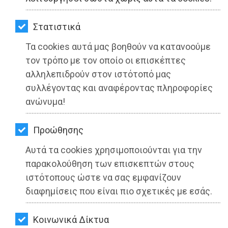
ΚΗΠΟΣ
Στατιστικά
ΥΓΕΙΑ
Τα cookies αυτά μας βοηθούν να κατανοούμε
LIFESTYLE
τον τρόπο με τον οποίο οι επισκέπτες
αλληλεπιδρούν στον ιστότοπό μας
ΤΑΞΙΔΙΑ
συλλέγοντας και αναφέροντας πληροφορίες
ΕΞΟΔΟΣ
ανώνυμα!
ΠΕΡΙΒΑΛΛΟΝ
Προώθησης
ΚΑΤΟΙΚΙΔΙΟ
Προχωρά ο κυβερνητικός σχεδιασμός
Αυτά τα cookies χρησιμοποιούνται για την
για την υπογειοποίηση των εναερίων
παρακολούθηση των επισκεπτών στους
ΑΓΓΕΛΙΕΣ
ιστότοπους ώστε να σας εμφανίζουν
καλωδίων του ΔΕΔΔΗΕ στην Αττική
ΕΦΗΜΕΡΙΔΕΣ
διαφημίσεις που είναι πιο σχετικές με εσάς.
Διαβάστηκε 2385 φορές
OΔΗΓΟΣ
Kοινωνικά Δίκτυα