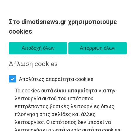
Στο dimotisnews.gr χρησιμοποιούμε
AΡΧΙΚΗ
cookies
Κυριακή 09 Αυγούστου 2026
ΕΙΔΗΣΕΙΣ
Α. 6:35 πμ - Δ. 8:25 μμ
ΠΟΛΙΤΙΚΗ
Δήλωση cookies
ΤΟΠΙΚΗ
ΑΥΤΟΔΙΟΙΚΗΣΗ
Απολύτως απαραίτητα cookies
ΟΙΚΟΝΟΜΙΑ
Τα cookies αυτά
είναι απαραίτητα
για την
λειτουργία αυτού του ιστότοπου
ΑΘΛΗΤΙΣΜΟΣ
επιτρέποντας βασικές λειτουργίες όπως
ΠΟΛΙΤΙΣΜΟΣ
πλοήγηση στις σελίδες και άλλες
λειτουργίες. Ο ιστότοπος δεν μπορεί να
ΕΙΔΗΣΕΙΣ - Μαραθώνας
ΣΠΙΤΙ-
λειτουργήσει σωστά χωρίς αυτά τα cookies.