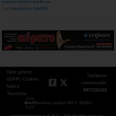
enaerion-kalodion-deddhe-se-
Tags:
Μαραθώνας
,
ΕΙΔΗΣΕΙΣ
,
Όροι χρήσης
Τηλέφωνο
GDPR / Cookies
επικοινωνίας
Notice
6977232183
Ταυτότητα
Μοναδικός αριθμός Μ.Η.Τ.: 262003
www.dimotisnews.gr © 2012 - 2026 All rights reserved