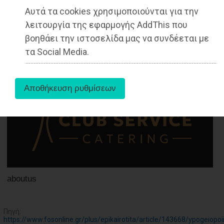
ΑΓΟΡΑΣ
Αυτά τα cookies χρησιμοποιούνται για την
ΨΙΘΥΡΟΙ
λειτουργία της εφαρμογής AddThis που
16-06-2021
βοηθάει την ιστοσελίδα μας να συνδέεται με
Από τo Dimotisnews
ΑΠΟΣΤΟΛΗ
τα Social Media.
ΑΡΘΡΩΝ
aboutus
Πηγή:
https://www.fosonline.gr/plus/epikairotita/article/143668/ypogeiopoii