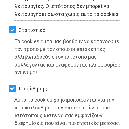
ΚΗΠΟΣ
λειτουργίες. Ο ιστότοπος δεν μπορεί να
λειτουργήσει σωστά χωρίς αυτά τα cookies.
ΥΓΕΙΑ
LIFESTYLE
Στατιστικά
Τα cookies αυτά μας βοηθούν να κατανοούμε
ΤΑΞΙΔΙΑ
τον τρόπο με τον οποίο οι επισκέπτες
ΕΞΟΔΟΣ
αλληλεπιδρούν στον ιστότοπό μας
συλλέγοντας και αναφέροντας πληροφορίες
Πρόγραμμα ενημέρωσης για τον Sars-
ΠΕΡΙΒΑΛΛΟΝ
ανώνυμα!
CoV-2 στα σχολεία του Λεκανοπεδίου
ΚΑΤΟΙΚΙΔΙΟ
από την Περιφέρεια Αττικής και τον
Προώθησης
ΙΣΑ
ΑΓΓΕΛΙΕΣ
Αυτά τα cookies χρησιμοποιούνται για την
Διαβάστηκε 2226 φορές
ΕΦΗΜΕΡΙΔΕΣ
παρακολούθηση των επισκεπτών στους
ιστότοπους ώστε να σας εμφανίζουν
OΔΗΓΟΣ
διαφημίσεις που είναι πιο σχετικές με εσάς.