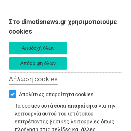
Στο dimotisnews.gr χρησιμοποιούμε
AΡΧΙΚΗ
cookies
Σάββατο 08 Αυγούστου 2026
ΕΙΔΗΣΕΙΣ
Α. 6:34 πμ - Δ. 8:26 μμ
ΠΟΛΙΤΙΚΗ
ΤΟΠΙΚΗ
ΑΥΤΟΔΙΟΙΚΗΣΗ
Δήλωση cookies
ΟΙΚΟΝΟΜΙΑ
ΤΟΠΙΚΗ ΑΥΤΟΔΙΟΙΚΗΣΗ - Αττική
Απολύτως απαραίτητα cookies
ΑΘΛΗΤΙΣΜΟΣ
Τα cookies αυτά
είναι απαραίτητα
για την
ΠΟΛΙΤΙΣΜΟΣ
λειτουργία αυτού του ιστότοπου
επιτρέποντας βασικές λειτουργίες όπως
ΣΠΙΤΙ-
πλοήγηση στις σελίδες και άλλες