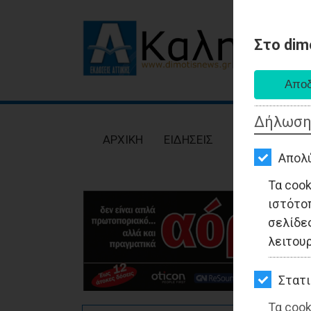
Στο dim
AΡΧΙΚΗ
ΕΙΔΗΣΕΙΣ
Δήλωση
ΠΟΛΙΤΙΚΗ
AΡΧΙΚΗ
ΕΙΔΗΣΕΙΣ
ΠΟΛΙΤΙΚΗ
ΤΟΠΙΚΗ
Απολ
ΑΥΤΟΔΙΟΙΚΗΣΗ
Τα coo
ιστότο
ΟΙΚΟΝΟΜΙΑ
σελίδες
ΑΘΛΗΤΙΣΜΟΣ
λειτου
ΠΟΛΙΤΙΣΜΟΣ
Στατι
ΣΠΙΤΙ-
Τα cook