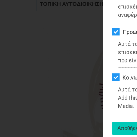
ΤΟΠΙΚΗ ΑΥΤΟΔΙΟΙΚΗΣΗ - Μαραθώνα
ΚΗΠΟΣ
επισκέ
αναφέρ
ΥΓΕΙΑ
LIFESTYLE
Προώ
Αυτά τ
ΤΑΞΙΔΙΑ
επισκε
ΕΞΟΔΟΣ
που είν
ΠΕΡΙΒΑΛΛΟΝ
Kοινω
ΚΑΤΟΙΚΙΔΙΟ
Αυτά τα
AddThis
ΑΓΓΕΛΙΕΣ
Media.
ΕΦΗΜΕΡΙΔΕΣ
OΔΗΓΟΣ