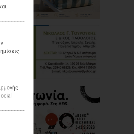
και
ων
ημίσεις
αρμογής
ocial