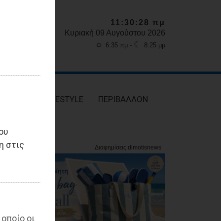
11:30:30 πμ
Κυριακή 09 Αυγούστου 2026
☼
☾
6:35 πμ -
8:25 μμ
ΥΓΕΙΑ
LIFESTYLE
ΠΕΡΙΒΑΛΛΟΝ
ου
η στις
 οποίο οι