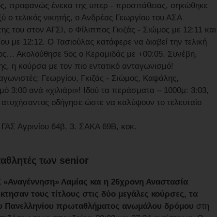
ς, προφανώς ένεκα της υπερ - προσπάθειας, σηκώθηκε
 ο τελικός νικητής, ο Ανδρέας Γεωργίου του ΑΣΑ
ης του στον ΑΓΣΙ, ο Φίλιππος Γκιζάς - Σιώμος με 12:11 και
ου με 12:12. Ο Τασιούλας κατάφερε να διαβεί την τελική
ος… Ακολούθησε 5ος ο Κεραμιδάς με +00:05. Συνέβη,
ς, η κούρσα με τον πιο εντατικό ανταγωνισμό!
γωνιστές: Γεωργίου, Γκιζάς - Σιώμος, Καψάλης,
ό 3:00 ανά «χιλιάρι»! Ιδού τα περάσματα – 1000μ: 3:03,
υ ατυχήσαντος οδήγησε ώστε να καλύψουν το τελευταίο
ΑΣ Αγρινίου 64β, 3. ΣΑΚΑ 69Β, κοκ.
αθλητές των senior
 «Αναγέννηση» Λαμίας και η 26χρονη Αναστασία
κτησαν τους τίτλους στις δύο μεγάλες κούρσες, τα
του Πανελληνίου πρωταθλήματος ανωμάλου δρόμου
στη