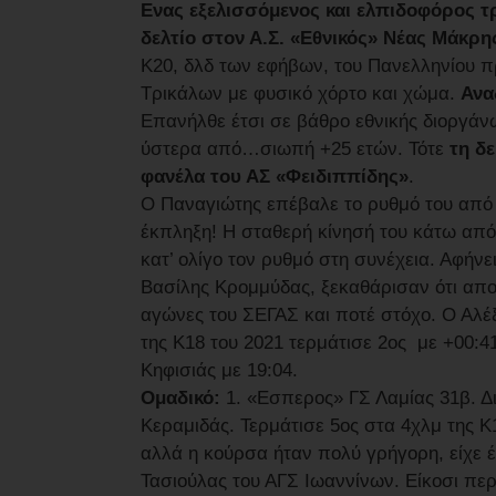
Ενας εξελισσόμενος και ελπιδοφόρος τ
δελτίο στον Α.Σ. «Εθνικός» Νέας Μάκρη
Κ20, δλδ των εφήβων, του Πανελληνίου 
Τρικάλων με φυσικό χόρτο και χώμα.
Ανα
Επανήλθε έτσι σε βάθρο εθνικής διοργά
ύστερα από…σιωπή +25 ετών. Τότε
τη δε
φανέλα του ΑΣ «Φειδιππίδης»
.
Ο Παναγιώτης επέβαλε το ρυθμό του από
έκπληξη! Η σταθερή κίνησή του κάτω από 
κατ’ ολίγο τον ρυθμό στη συνέχεια. Αφήνει 
Βασίλης Κρομμύδας, ξεκαθάρισαν ότι απο
αγώνες του ΣΕΓΑΣ και ποτέ στόχο. Ο Αλ
της Κ18 του 2021 τερμάτισε 2ος με +00:
Κηφισιάς με 19:04.
Ομαδικό:
1. «Εσπερος» ΓΣ Λαμίας 31β. Δι
Κεραμιδάς. Τερμάτισε 5ος στα 4χλμ της Κ
αλλά η κούρσα ήταν πολύ γρήγορη, είχε 
Τασιούλας του ΑΓΣ Ιωαννίνων. Είκοσι περ