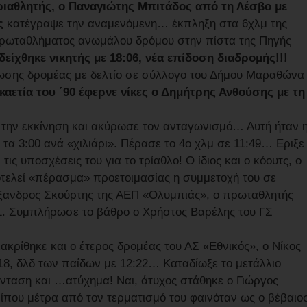
ριαθλητής, ο Παναγιώτης Μπιτάδος από τη Λέσβο με
ς
κατέγραψε την αναμενόμενη… έκπληξη στα 6χλμ της
πρωταθλήματος ανωμάλου δρόμου στην πίστα της Πηγής
δείχθηκε νικητής με 18:06, νέα επίδοση διαδρομής!!!
νωσης δρομέας με δελτίο σε σύλλογο του Δήμου Μαραθώνα
καετία του ΄90 έφερνε νίκες ο Δημήτρης Ανθούσης με τη
 την εκκίνηση και ακύρωσε τον ανταγωνισμό… Αυτή ήταν 
τα 3:00 ανά «χιλιάρι». Πέρασε το 4ο χλμ σε 11:49… Εριξε
τις υποσχέσεις του για το τρίαθλο! Ο ίδιος και ο κόουτς, ο
τελεί «πέρασμα» προετοιμασίας η συμμετοχή του σε
έξανδρος Σκούρτης της ΑΕΠ «Ολυμπιάς», ο πρωταθλητής
41. Συμπλήρωσε το βάθρο ο Χρήστος Βαρέλης του ΓΣ
ακρίθηκε και ο έτερος δρομέας του ΑΣ «Εθνικός», ο Νίκος
18, δλδ των παίδων με 12:22… Καταδίωξε το μετάλλιο
ένταση και …ατύχημα! Ναι, άτυχος στάθηκε ο Γιώργος
ίπου μέτρα από τον τερματισμό του φαινόταν ως ο βέβαιο