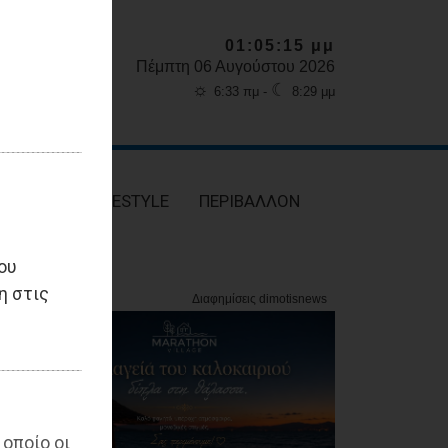
01:05:17 μμ
Πέμπτη 06 Αυγούστου 2026
☼
☾
6:33 πμ -
8:29 μμ
ΥΓΕΙΑ
LIFESTYLE
ΠΕΡΙΒΑΛΛΟΝ
ου
η στις
 οποίο οι