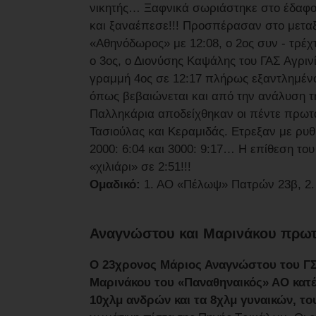
νικητής… Ξαφνικά σωριάστηκε στο έδαφο
και ξαναέπεσε!!! Προσπέρασαν στο μεταξύ
«Αθηνόδωρος» με 12:08, ο 2ος συν - τρέχτ
ο 3ος, ο Διονύσης Καψάλης του ΓΑΣ Αγρινί
γραμμή 4ος σε 12:17 πλήρως εξαντλημέν
όπως βεβαιώνεται και από την ανάλυση τη
Παλληκάρια αποδείχθηκαν οι πέντε πρωτα
Τασιούλας και Κεραμιδάς. Ετρεξαν με ρυθμ
2000: 6:04 και 3000: 9:17… Η επίθεση το
«χιλιάρι» σε 2:51!!!
Ομαδικό:
1. ΑΟ «Πέλωψ» Πατρών 23β, 2. Γ
Αναγνώστου και Μαρινάκου πρωτ
Ο 23χρονος Μάριος Αναγνώστου του ΓΣ
Μαρινάκου του «Παναθηναικός» ΑΟ κατέ
10χλμ ανδρών και τα 8χλμ γυναικών, 