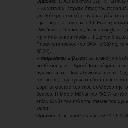
Ομαδικό:
1. ΑΟ Μυκόνου 37β, 2. «Πανελλ
Η Αναστασία έπραξε όπως τον περασμένο
για δεύτερη συνεχή χρονιά και μάλιστα μ
την…μάχη με τον covid-19. Είχε άξια αντ
ελθούσα εκ Γερμανίας όπου συνεχίζει τις 
πριν από το καμπανάκι. Η Ειρήνη διαφύλα
Παναγιωτοπούλου του ΟΚΑ Καβάλας, τη νι
28.24).
Η Μαρινάκου δήλωσε:
«Ευνοικός ο καλός
ασθένειάς μου… Κρατήθηκα μέχρι το τελε
αγωνιστώ στο Πανελλήνιο κλειστού». Συγκ
παρουσία, την αγωνιστικότητα και το απο
φορά τη φανέλα του νέου συλλόγου της, 
βουνού. Η Μαρία Μάλαι του ΓΑΣΙΛ κατέλα
ετών, έλαβε τον τίτλο του master του αγ
Θεσσ.
Ομαδικό:
1. «Παναθηναικός» ΑΟ 27β, 2.Α