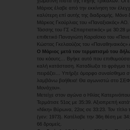
χωμάτινη πίστα της Πηγής Τρικάλων. Οι επ
Μάριος έλαβε από την εκκίνηση τον έλεγ
καλύτερη επί αυτής της διαδρομής. Μόνο 
Μάρκος Γκούρλιας του «Παναξιακός» ΑΟ. 
Τάσσης του ΓΣ «Σπαρτιατικός» με 30:28 μ
επιθετικό Παναγιώτη Καραΐσκο του «Πανελ
Κώστας Γκελαούζος του «Παναθηναικός» 
Ο Μάριος μετά τον τερματισμό του δή
του κόουτς… Βγήκε αυτό που επιθυμούσα:
καλή κατάσταση. Καταδίωξα το φράγμα τ
πειράζει… Υπήρξε όμορφο συναίσθημα σή
λαμβάνω βοήθεια! Θα αγωνιστώ στο ΣΕΦ,
Μονάχου».
Μετείχε στον αγώνα ο Ηλίας Κατερινόπο
Τερμάτισε 51ος με 35:39. Αξιοπρεπή κα
«Νίκη» Βύρωνα, 22ος σε 33:23. Τον τίτλ
(γεν: 1973). Κατέλαβε την 36η θέση με 
66 δρομείς.