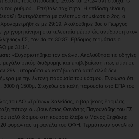
ιδόσεις τους σπουδαίες: 29:03 και 27:24 αντίστοιχα. Ο
χο του ρυθμού…Επέβαλε ταχύτητα! Η επίδοση είναι η
δεκαέξι δευτερόλεπτα μειονέκτημα σημείωσε ο 2ος, ο
Χρονομετρήθηκε με 29:19. Ακολούθησε 3ος ο Γιώργος
ε γρήγορη κίνηση στα τελευταία μέτρα ώς αντίδραση στον
λήνιος» ΓΣ, τον 4ο σε 30:37. Εβδομος τερμάτισε ο
ΑΟ με 31:14.
λωσε:
«Ευχαριστήθηκα τον αγώνα. Ακολούθησα τις οδηγίες
 μεγάλο ρεκόρ διαδρομής και επιβεβαίωση πως είμαι σε
ων 29λ, μπορούσα να κατέβω από αυτό αλλά δεν
μερα με την έντονη παρουσία του κόσμου. Ενοιωσα ότι
 3000 ή 1500μ. Στοχεύω σε καλή παρουσία στο ΕΠΑ του
υλος του ΑΟ «Τρίτων» Χαλκίδας, ο βαρήκοος δρομέας…
τάταξη πέτυχε ο…βουνήσιος Θανάσης Παγουνάδης του ΓΣ
ο του πολύ ώριμου στη κούρσα έλαβε ο Μάνος Σηφάκης
34:20 φορώντας τη φανέλα του ΟΦΗ. Τερμάτισαν συνολικά