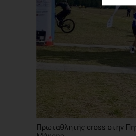
ΑΓΟΡΑΣ
ΨΙΘΥΡΟΙ
ΑΠΟΣΤΟΛΗ
ΑΡΘΡΩΝ
Πρωταθλητής cross στην Πη