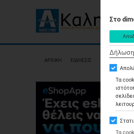
Στο dim
AΡΧΙΚΗ
ΕΙΔΗΣΕΙΣ
Δήλωση
ΠΟΛΙΤΙΚΗ
AΡΧΙΚΗ
ΕΙΔΗΣΕΙΣ
ΠΟΛΙΤΙΚΗ
ΤΟΠΙΚΗ
Απολ
ΑΥΤΟΔΙΟΙΚΗΣΗ
Τα coo
ιστότο
ΟΙΚΟΝΟΜΙΑ
σελίδες
ΑΘΛΗΤΙΣΜΟΣ
λειτου
ΠΟΛΙΤΙΣΜΟΣ
Στατι
ΣΠΙΤΙ-
Τα cook