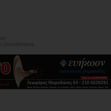
025
o Dimotisnews