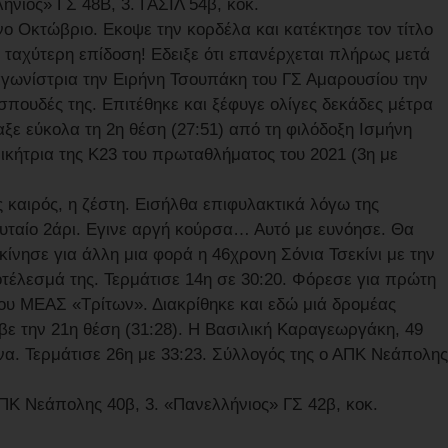
ήνιος» ΓΣ 48Β, 3. ΓΑΣΙΛ 54β, κοκ.
 Οκτώβριο. Εκοψε την κορδέλα και κατέκτησε τον τίτλο
ε ταχύτερη επίδοση! Εδειξε ότι επανέρχεται πλήρως μετά
αγωνίστρια την Ειρήνη Τσουπάκη του ΓΣ Αμαρουσίου την
σπουδές της. Επιτέθηκε και ξέφυγε ολίγες δεκάδες μέτρα
ξε εύκολα τη 2η θέση (27:51) από τη φιλόδοξη Ισμήνη
κήτρια της Κ23 του πρωταθλήματος του 2021 (3η με
 καιρός, η ζέστη. Εισήλθα επιφυλακτικά λόγω της
υταίο 2άρι. Εγινε αργή κούρσα… Αυτό με ευνόησε. Θα
ίνησε για άλλη μια φορά η 46χρονη Σόνια Τσεκίνι με την
τέλεσμά της. Τερμάτισε 14η σε 30:20. Φόρεσε για πρώτη
του ΜΕΑΣ «Τρίτων». Διακρίθηκε και εδώ μιά δρομέας
βε την 21η θέση (31:28). Η Βασιλική Καραγεωργάκη, 49
ώνα. Τερμάτισε 26η με 33:23. Σύλλογός της ο ΑΠΚ Νεάπολης
ΠΚ Νεάπολης 40β, 3. «Πανελλήνιος» ΓΣ 42β, κοκ.