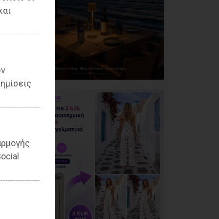
και
ων
ημίσεις
αρμογής
ocial