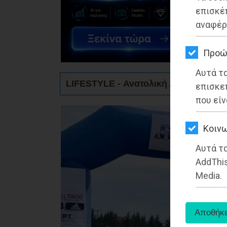
ΚΗΠΟΣ
επισκέ
αναφέρ
ΥΓΕΙΑ
LIFESTYLE
Προώ
Αυτά τ
ΤΑΞΙΔΙΑ
LIFESTYLE - Ανατολική Αττική
επισκε
ΕΞΟΔΟΣ
που είν
ΠΕΡΙΒΑΛΛΟΝ
Kοινω
ΚΑΤΟΙΚΙΔΙΟ
Αυτά τα
AddThis
ΑΓΓΕΛΙΕΣ
Media.
ΕΦΗΜΕΡΙΔΕΣ
OΔΗΓΟΣ