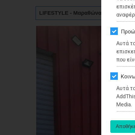
ΚΗΠΟΣ
επισκέ
LIFESTYLE - Μαραθώνας
αναφέρ
ΥΓΕΙΑ
LIFESTYLE
Προώ
Αυτά τ
ΤΑΞΙΔΙΑ
επισκε
ΕΞΟΔΟΣ
που είν
ΠΕΡΙΒΑΛΛΟΝ
Kοινω
ΚΑΤΟΙΚΙΔΙΟ
Αυτά τα
AddThis
ΑΓΓΕΛΙΕΣ
Media.
ΕΦΗΜΕΡΙΔΕΣ
OΔΗΓΟΣ