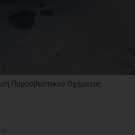
δοση Πυροσβεστικού Οχήματος
025