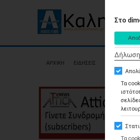
Στο dim
AΡΧΙΚΗ
ΕΙΔΗΣΕΙΣ
Δήλωση
ΠΟΛΙΤΙΚΗ
AΡΧΙΚΗ
ΕΙΔΗΣΕΙΣ
ΠΟΛΙΤΙΚΗ
ΤΟΠΙΚΗ
Απολ
ΑΥΤΟΔΙΟΙΚΗΣΗ
Τα coo
ιστότο
ΟΙΚΟΝΟΜΙΑ
σελίδες
ΑΘΛΗΤΙΣΜΟΣ
λειτου
ΠΟΛΙΤΙΣΜΟΣ
Στατι
ΣΠΙΤΙ-
Τα cook