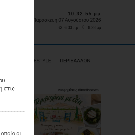
10:32:57 μμ
Παρασκευή 07 Αυγούστου 2026
☼
☾
6:33 πμ -
8:28 μμ
ΥΓΕΙΑ
LIFESTYLE
ΠΕΡΙΒΑΛΛΟΝ
ου
η στις
 οποίο οι