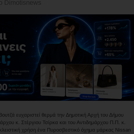
o Dimotisnews
υτζά ευχαριστεί θερμά την Δημοτική Αρχή του Δήμου
χου κ. Στέργιου Τσίρκα και του Αντιδημάρχου Π.Π. κ.
λειστική χρήση ένα Πυροσβεστικό όχημα μάρκας Nissan