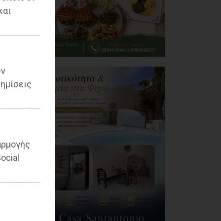
και
ων
ημίσεις
αρμογής
ocial