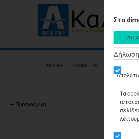
Στο dim
Δήλωση
AΡXIKH
Ο ΔΗΜΟΤΗΣ
ΕΙΔΗΣΕΙΣ
ΑΥΤ
Απολύτω
Τα coo
ιστότο
⬅ Προηγούμενη
σελίδες
λειτου