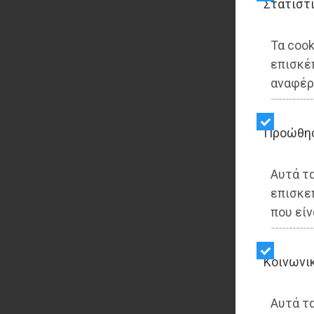
Στατιστ
Τα cook
επισκέ
αναφέρ
Προώθη
Αυτά τ
επισκε
που είν
Kοινωνι
Αυτά τα