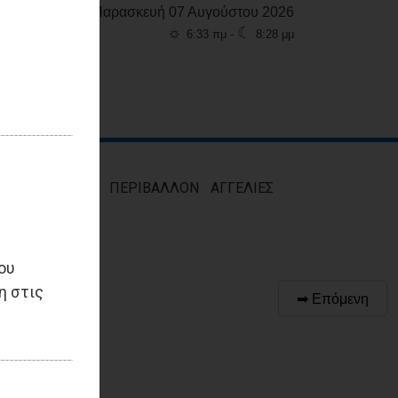
Παρασκευή 07 Αυγούστου 2026
☼
☾
6:33 πμ -
8:28 μμ
ΜΟΣ
ΥΓΕΙΑ
ΠΕΡΙΒΑΛΛΟΝ
ΑΓΓΕΛΙΕΣ
ου
η στις
➡ Επόμενη