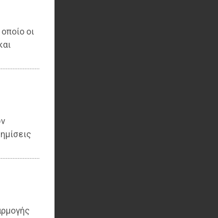
 οποίο οι
και
ων
ημίσεις
αρμογής