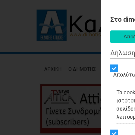
Στο dim
Δήλωση
AΡXIKH
Ο ΔΗΜΟΤΗΣ
ΕΙΔΗΣΕΙΣ
ΑΥΤ
Απολύτω
Τα coo
ιστότο
σελίδες
λειτου