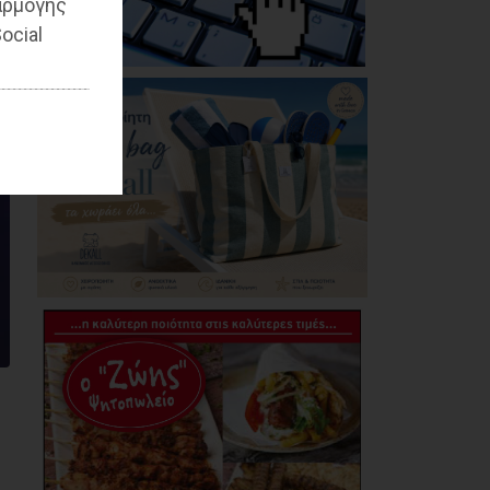
αρμογής
ocial
Τίγκα στα ξερά χόρτα
ο Διόνυσος, «άφαντη»
η Δημοτική Αρχή
06/08/2026
Η Novibet «ψηφίζει»
πρωθυπουργό: Το
ακλόνητο φαβορί, η
επιστροφή και το
αουτσάιντερ των
41,00
06/08/2026
Προσφυγή της
αντιπολίτευσης του
Δήμου Παλλήνης στην
Αποκεντρωμένη
Διοίκηση για τον
Αβαρκιώτη
06/08/2026
Δήμος Μαραθώνα: Το
νέο πρόγραμμα «ΔΕΝ
ΤΟ ΕΙΔΑΜΕ 2026»