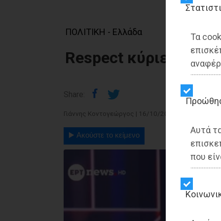
Στατιστ
ΠΟΛΙΤΙΚΗ - Ελλάδα
Τα cook
επισκέ
Respect κύριε Πρόεδ
αναφέρ
Share:
Προώθη
Γιάννης Κοντογεώργος | 16/10/2025 - 11:46
Αυτά τ
▶️ Ακούστε το κείμενο
επισκε
που είν
Kοινωνι