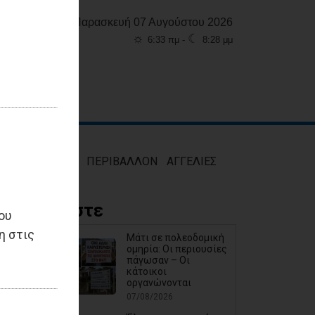
Παρασκευή 07 Αυγούστου 2026
☼
☾
6:33 πμ -
8:28 μμ
ΜΟΣ
ΥΓΕΙΑ
ΠΕΡΙΒΑΛΛΟΝ
ΑΓΓΕΛΙΕΣ
Διαβάστε
ου
η στις
Μάτι σε πολεοδομική
ομηρία: Οι περιουσίες
πάγωσαν – Οι
κάτοικοι
οργανώνονται
07/08/2026