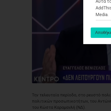
Αυτά τα
AddThis
Media.
Την τελευταία περίοδο, στο ρευστό πολι
πολιτικών προσωπικοτήτων, του Αντώνη
του Κώστα Καραμανλή (ΝΔ).