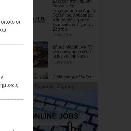
Έλεγχος στην πρώην
Κοινωφελή
Επιχείρηση του Δήμου
Παλλήνης: Άνθρακας
ο θησαυρός; ή καλά
 οποίο οι
ξεμπερδέματα για τον
και
Ζούτσο;
06/08/2026
Δήμος Μαραθώνα: Το
νέο πρόγραμμα «Ο,ΤΙ
ΕΓΙΝΕ - ΕΓΙΝΕ 2026»
06/08/2026
ων
Ο Μώραλης αλλάζει
τους δρόμους του
ημίσεις
Εργασία - Ζήτηση
Πειραιά
(photos+video)
06/08/2026
Οι μηνύσεις που
φέρνουν σε δύσκολη
θέση αιρετό των
νοτίων προαστίων
06/08/2026