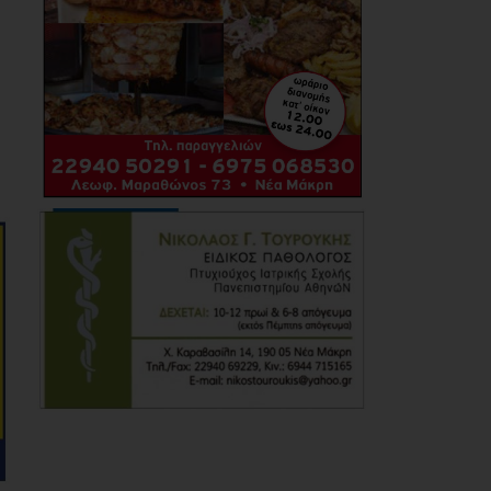
06/08/2026
Με μεγαλοπρέπεια η
λιτάνευση της
εικόνας της
Μεταμόρφωσης του
Σωτήρος στη Ζωφριά
(photos+videos)
06/08/2026
Το LIVE του
Καλοκαιριού: Ο Πάνος
Μουζουράκης στο
Marathon Village - Την
Πέμπτη 27 Αυγούστου
06/08/2026
Δήμος Αθηναίων:
Απομάκρυνση 240
τραπεζοκαθισμάτων
σε 13 επιχειρησιακές
δράσεις της
Δημοτικής
Αστυνομίας (photos)
06/08/2026