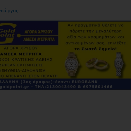
ογεώργος