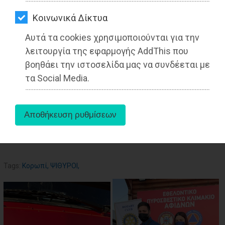
ΑΓΟΡΑΣ
Kοινωνικά Δίκτυα
ΨΙΘΥΡΟΙ
14-03-2022
Αυτά τα cookies χρησιμοποιούνται για την
Από την Ειρήνη Δελακά
ΑΠΟΣΤΟΛΗ
λειτουργία της εφαρμογής AddThis που
Δημοσιογράφος - Διεθνολόγος
ΑΡΘΡΩΝ
βοηθάει την ιστοσελίδα μας να συνδέεται με
τα Social Media.
aboutus
Tags:
Κορωπί
,
ΨΙΘΥΡΟΙ
,