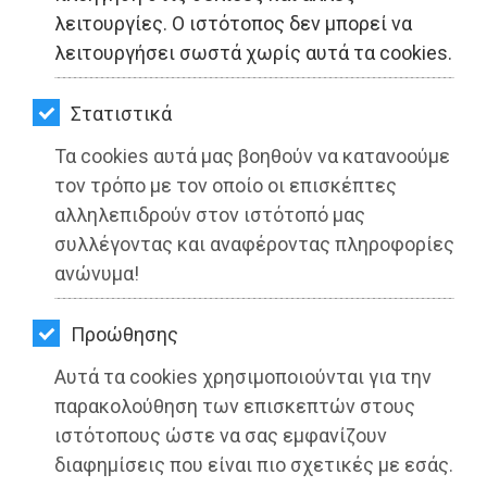
ΚΗΠΟΣ
λειτουργίες. Ο ιστότοπος δεν μπορεί να
λειτουργήσει σωστά χωρίς αυτά τα cookies.
ΥΓΕΙΑ
LIFESTYLE
Στατιστικά
Τα cookies αυτά μας βοηθούν να κατανοούμε
ΤΑΞΙΔΙΑ
τον τρόπο με τον οποίο οι επισκέπτες
ΕΞΟΔΟΣ
αλληλεπιδρούν στον ιστότοπό μας
συλλέγοντας και αναφέροντας πληροφορίες
ΠΕΡΙΒΑΛΛΟΝ
ανώνυμα!
ΚΑΤΟΙΚΙΔΙΟ
Προώθησης
Ροταριανός Όμιλος Κορωπί:
ΑΓΓΕΛΙΕΣ
Προσφορά 45 στολών στον Σύλλογο
Αυτά τα cookies χρησιμοποιούνται για την
Εθελοντών Αφιδνών Δασοπροστασίας
ΕΦΗΜΕΡΙΔΕΣ
παρακολούθηση των επισκεπτών στους
ιστότοπους ώστε να σας εμφανίζουν
OΔΗΓΟΣ
Διαβάστηκε 4076 φορές
διαφημίσεις που είναι πιο σχετικές με εσάς.