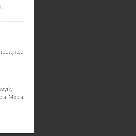
ι
ίσεις που
μογής
ial Media.