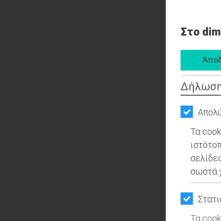
Στο dim
Δήλωση
Απολύ
Τα cook
ιστότοπ
σελίδες
σωστά χ
Στατι
Τα cook