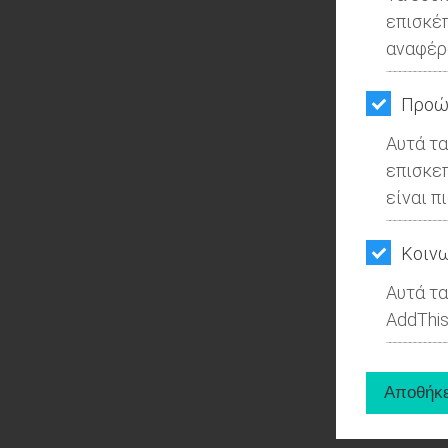
επισκέ
αναφέρ
Προώ
Αυτά τα
επισκε
είναι π
Kοινω
Αυτά τα
AddThis