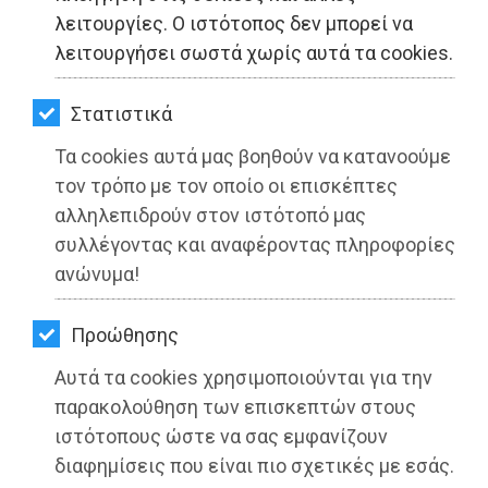
ΚΗΠΟΣ
λειτουργίες. Ο ιστότοπος δεν μπορεί να
λειτουργήσει σωστά χωρίς αυτά τα cookies.
ΥΓΕΙΑ
LIFESTYLE
Στατιστικά
Τα cookies αυτά μας βοηθούν να κατανοούμε
ΤΑΞΙΔΙΑ
τον τρόπο με τον οποίο οι επισκέπτες
ΕΞΟΔΟΣ
αλληλεπιδρούν στον ιστότοπό μας
συλλέγοντας και αναφέροντας πληροφορίες
ΠΕΡΙΒΑΛΛΟΝ
ανώνυμα!
ΚΑΤΟΙΚΙΔΙΟ
Προώθησης
ΑΓΓΕΛΙΕΣ
Αυτά τα cookies χρησιμοποιούνται για την
ΕΦΗΜΕΡΙΔΕΣ
παρακολούθηση των επισκεπτών στους
ιστότοπους ώστε να σας εμφανίζουν
OΔΗΓΟΣ
διαφημίσεις που είναι πιο σχετικές με εσάς.