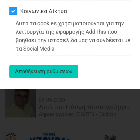
ΑΓΟΡΑΣ
Kοινωνικά Δίκτυα
ΨΙΘΥΡΟΙ
Αυτά τα cookies χρησιμοποιούνται για την
ΑΠΟΣΤΟΛΗ
λειτουργία της εφαρμογής AddThis που
Σε πλήρη εγκατάλειψη βρίσκεται το
ΑΡΘΡΩΝ
βοηθάει την ιστοσελίδα μας να συνδέεται με
Ακρωτήριο Ταίναρο, το νοτιότερο
τα Social Media.
άκρο της ηπειρωτικής Ευρώπης
Διαβάστηκε 3965 φορές
26-05-2025
Από τoν Γιάννη Κοντογεώργο
Δημοσιογράφο (ΕΔΙΠΤ) - Εκδότη