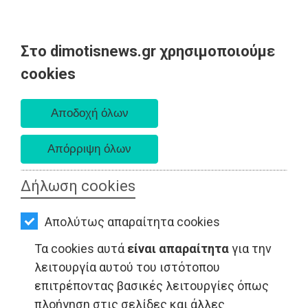
Στο dimotisnews.gr χρησιμοποιούμε
AΡΧΙΚΗ
cookies
Σάββατο 08 Αυγούστου 2026
ΕΙΔΗΣΕΙΣ
Α. 6:34 πμ - Δ. 8:26 μμ
ΠΟΛΙΤΙΚΗ
ΤΟΠΙΚΗ
ΑΥΤΟΔΙΟΙΚΗΣΗ
Δήλωση cookies
ΟΙΚΟΝΟΜΙΑ
Απολύτως απαραίτητα cookies
ΑΘΛΗΤΙΣΜΟΣ
Τα cookies αυτά
είναι απαραίτητα
για την
LIFESTYLE - Ελλάδα
ΠΟΛΙΤΙΣΜΟΣ
λειτουργία αυτού του ιστότοπου
επιτρέποντας βασικές λειτουργίες όπως
ΣΠΙΤΙ-
πλοήγηση στις σελίδες και άλλες