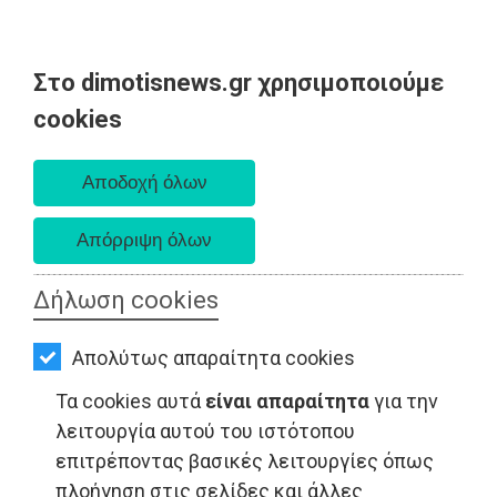
Στο dimotisnews.gr χρησιμοποιούμε
AΡΧΙΚΗ
cookies
Παρασκευή 07 Αυγούστου 2026
ΕΙΔΗΣΕΙΣ
Α. 6:33 πμ - Δ. 8:28 μμ
ΠΟΛΙΤΙΚΗ
ΤΟΠΙΚΗ
ΑΥΤΟΔΙΟΙΚΗΣΗ
Δήλωση cookies
ΑΘΛΗΤΙΣΜΟΣ - Αττική
ΟΙΚΟΝΟΜΙΑ
Απολύτως απαραίτητα cookies
ΑΘΛΗΤΙΣΜΟΣ
Τα cookies αυτά
είναι απαραίτητα
για την
ΠΟΛΙΤΙΣΜΟΣ
λειτουργία αυτού του ιστότοπου
επιτρέποντας βασικές λειτουργίες όπως
ΣΠΙΤΙ-
πλοήγηση στις σελίδες και άλλες