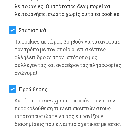
ΚΗΠΟΣ
λειτουργίες. Ο ιστότοπος δεν μπορεί να
λειτουργήσει σωστά χωρίς αυτά τα cookies.
ΥΓΕΙΑ
LIFESTYLE
Στατιστικά
Τα cookies αυτά μας βοηθούν να κατανοούμε
Σοφία Σακοράφα: Χωρίς elite δρομείς
ΤΑΞΙΔΙΑ
τον τρόπο με τον οποίο οι επισκέπτες
ο 38ος Αυθεντικός Μαραθώνιος
ΕΞΟΔΟΣ
αλληλεπιδρούν στον ιστότοπό μας
Αθήνας
συλλέγοντας και αναφέροντας πληροφορίες
ΠΕΡΙΒΑΛΛΟΝ
ανώνυμα!
Διαβάστηκε 2643 φορές
ΚΑΤΟΙΚΙΔΙΟ
Προώθησης
ΑΓΓΕΛΙΕΣ
Αυτά τα cookies χρησιμοποιούνται για την
19-10-2021
ΕΦΗΜΕΡΙΔΕΣ
παρακολούθηση των επισκεπτών στους
Από τo Dimotisnews
ιστότοπους ώστε να σας εμφανίζουν
OΔΗΓΟΣ
διαφημίσεις που είναι πιο σχετικές με εσάς.