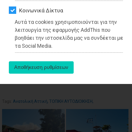
ΑΓΟΡΑΣ
Kοινωνικά Δίκτυα
ΨΙΘΥΡΟΙ
Αυτά τα cookies χρησιμοποιούνται για την
19-07-2022
ΑΠΟΣΤΟΛΗ
λειτουργία της εφαρμογής AddThis που
Από τo Dimotisnews
ΑΡΘΡΩΝ
βοηθάει την ιστοσελίδα μας να συνδέεται με
τα Social Media.
aboutus
Tags:
Ανατολική Αττική
,
ΤΟΠΙΚΗ ΑΥΤΟΔΙΟΙΚΗΣΗ
,