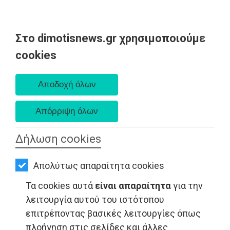
Στο dimotisnews.gr χρησιμοποιούμε
AΡΧΙΚΗ
cookies
Παρασκευή 07 Αυγούστου 2026
ΕΙΔΗΣΕΙΣ
Α. 6:33 πμ - Δ. 8:28 μμ
ΠΟΛΙΤΙΚΗ
ΤΟΠΙΚΗ
ΑΥΤΟΔΙΟΙΚΗΣΗ
Δήλωση cookies
ΟΙΚΟΝΟΜΙΑ
Απολύτως απαραίτητα cookies
ΑΘΛΗΤΙΣΜΟΣ
Τα cookies αυτά
είναι απαραίτητα
για την
ΤΟΠΙΚΗ ΑΥΤΟΔΙΟΙΚΗΣΗ - Ανατολική Αττική
ΠΟΛΙΤΙΣΜΟΣ
λειτουργία αυτού του ιστότοπου
επιτρέποντας βασικές λειτουργίες όπως
ΣΠΙΤΙ-
πλοήγηση στις σελίδες και άλλες