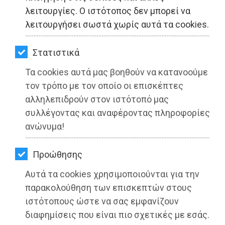
ΚΗΠΟΣ
λειτουργίες. Ο ιστότοπος δεν μπορεί να
λειτουργήσει σωστά χωρίς αυτά τα cookies.
ΥΓΕΙΑ
LIFESTYLE
Στατιστικά
Τα cookies αυτά μας βοηθούν να κατανοούμε
ΤΑΞΙΔΙΑ
τον τρόπο με τον οποίο οι επισκέπτες
ΕΞΟΔΟΣ
αλληλεπιδρούν στον ιστότοπό μας
συλλέγοντας και αναφέροντας πληροφορίες
ΠΕΡΙΒΑΛΛΟΝ
ανώνυμα!
ΚΑΤΟΙΚΙΔΙΟ
Προώθησης
Στέργιος Τσίρκας: Είμαστε σε
ΑΓΓΕΛΙΕΣ
επιφυλακή, παρακαλώ πολύ όλους να
Αυτά τα cookies χρησιμοποιούνται για την
αποφύγουμε άσκοπες μετακινήσεις
ΕΦΗΜΕΡΙΔΕΣ
παρακολούθηση των επισκεπτών στους
ιστότοπους ώστε να σας εμφανίζουν
OΔΗΓΟΣ
Διαβάστηκε 3431 φορές
διαφημίσεις που είναι πιο σχετικές με εσάς.