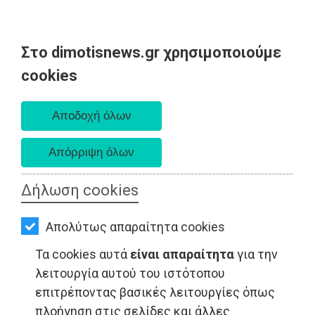
Στο dimotisnews.gr χρησιμοποιούμε
AΡΧΙΚΗ
cookies
Πέμπτη 06 Αυγούστου 2026
ΕΙΔΗΣΕΙΣ
Α. 6:33 πμ - Δ. 8:29 μμ
ΠΟΛΙΤΙΚΗ
ΤΟΠΙΚΗ
ΑΥΤΟΔΙΟΙΚΗΣΗ
Δήλωση cookies
ΟΙΚΟΝΟΜΙΑ
Απολύτως απαραίτητα cookies
ΑΘΛΗΤΙΣΜΟΣ
Τα cookies αυτά
είναι απαραίτητα
για την
ΠΟΛΙΤΙΣΜΟΣ
λειτουργία αυτού του ιστότοπου
επιτρέποντας βασικές λειτουργίες όπως
ΟΙΚΟΝΟΜΙΑ - Αττική
ΣΠΙΤΙ-
πλοήγηση στις σελίδες και άλλες