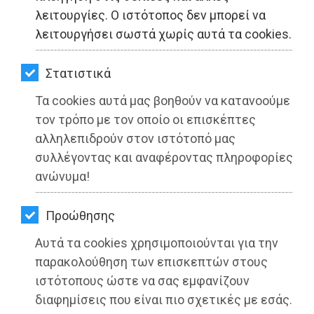
ΚΗΠΟΣ
λειτουργίες. Ο ιστότοπος δεν μπορεί να
λειτουργήσει σωστά χωρίς αυτά τα cookies.
ΥΓΕΙΑ
LIFESTYLE
Στατιστικά
Τα cookies αυτά μας βοηθούν να κατανοούμε
ΤΑΞΙΔΙΑ
τον τρόπο με τον οποίο οι επισκέπτες
ΕΞΟΔΟΣ
αλληλεπιδρούν στον ιστότοπό μας
συλλέγοντας και αναφέροντας πληροφορίες
ΠΕΡΙΒΑΛΛΟΝ
Στις 4 του Απρίλη η προπληρωμή
ανώνυμα!
επιδομάτων και Δώρου Πάσχα από
ΚΑΤΟΙΚΙΔΙΟ
τον ΟΑΕΔ
Προώθησης
ΑΓΓΕΛΙΕΣ
Αυτά τα cookies χρησιμοποιούνται για την
Διαβάστηκε 1774 φορές
ΕΦΗΜΕΡΙΔΕΣ
παρακολούθηση των επισκεπτών στους
ιστότοπους ώστε να σας εμφανίζουν
OΔΗΓΟΣ
διαφημίσεις που είναι πιο σχετικές με εσάς.
30-03-2022