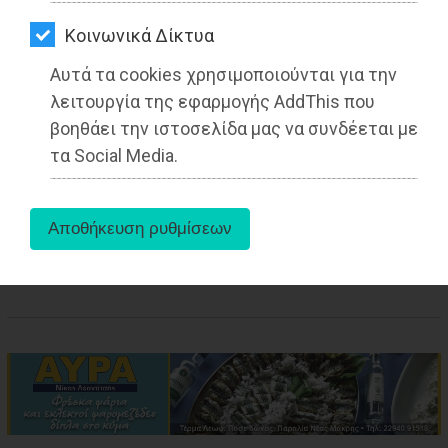
ΑΓΟΡΑΣ
Από την Ειρήνη Δελακά
Kοινωνικά Δίκτυα
Δημοσιογράφος - Διεθνολόγος
ΨΙΘΥΡΟΙ
Αυτά τα cookies χρησιμοποιούνται για την
ΑΠΟΣΤΟΛΗ
λειτουργία της εφαρμογής AddThis που
ΑΡΘΡΩΝ
βοηθάει την ιστοσελίδα μας να συνδέεται με
τα Social Media.
aboutus
Tags:
Αττική
,
ΟΙΚΟΝΟΜΙΑ
,