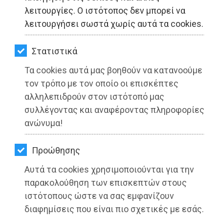
ΚΗΠΟΣ
λειτουργίες. Ο ιστότοπος δεν μπορεί να
λειτουργήσει σωστά χωρίς αυτά τα cookies.
ΥΓΕΙΑ
LIFESTYLE
Στατιστικά
Τα cookies αυτά μας βοηθούν να κατανοούμε
Στο Εφετείο συνεχίστηκε σήμερα η
ΤΑΞΙΔΙΑ
τον τρόπο με τον οποίο οι επισκέπτες
δίκη για το Μάτι
ΕΞΟΔΟΣ
αλληλεπιδρούν στον ιστότοπό μας
συλλέγοντας και αναφέροντας πληροφορίες
Διαβάστηκε 3287 φορές
ΠΕΡΙΒΑΛΛΟΝ
ανώνυμα!
ΚΑΤΟΙΚΙΔΙΟ
Προώθησης
ΑΓΓΕΛΙΕΣ
27-05-2025
Αυτά τα cookies χρησιμοποιούνται για την
Από τo Dimotisnews
ΕΦΗΜΕΡΙΔΕΣ
παρακολούθηση των επισκεπτών στους
ιστότοπους ώστε να σας εμφανίζουν
OΔΗΓΟΣ
διαφημίσεις που είναι πιο σχετικές με εσάς.