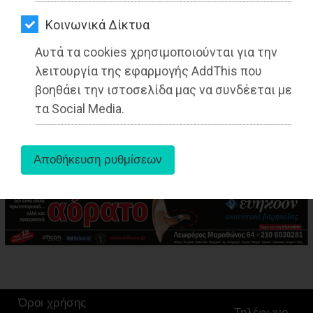
ΑΓΟΡΑΣ
Kοινωνικά Δίκτυα
ΨΙΘΥΡΟΙ
Αυτά τα cookies χρησιμοποιούνται για την
ΑΠΟΣΤΟΛΗ
λειτουργία της εφαρμογής AddThis που
ΑΡΘΡΩΝ
aboutus
βοηθάει την ιστοσελίδα μας να συνδέεται με
τα Social Media.
Tags:
Ανατολική Αττική
,
LIFESTYLE
,
Όροι χρήσης
Τηλέφωνο