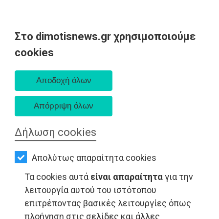
Στο dimotisnews.gr χρησιμοποιούμε
AΡΧΙΚΗ
cookies
Δευτέρα 10 Αυγούστου 2026
ΕΙΔΗΣΕΙΣ
Α. 6:36 πμ - Δ. 8:24 μμ
ΠΟΛΙΤΙΚΗ
ΤΟΠΙΚΗ
ΑΥΤΟΔΙΟΙΚΗΣΗ
Δήλωση cookies
ΟΙΚΟΝΟΜΙΑ
LIFESTYLE - Ανατολική Αττική
Απολύτως απαραίτητα cookies
ΑΘΛΗΤΙΣΜΟΣ
Τα cookies αυτά
είναι απαραίτητα
για την
ΠΟΛΙΤΙΣΜΟΣ
λειτουργία αυτού του ιστότοπου
επιτρέποντας βασικές λειτουργίες όπως
ΣΠΙΤΙ-
πλοήγηση στις σελίδες και άλλες