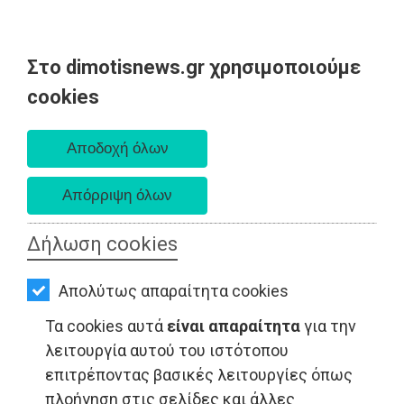
Στο dimotisnews.gr χρησιμοποιούμε
AΡΧΙΚΗ
cookies
Παρασκευή 07 Αυγούστου 2026
ΕΙΔΗΣΕΙΣ
Α. 6:33 πμ - Δ. 8:28 μμ
ΠΟΛΙΤΙΚΗ
ΤΟΠΙΚΗ
ΑΥΤΟΔΙΟΙΚΗΣΗ
Δήλωση cookies
ΟΙΚΟΝΟΜΙΑ
Απολύτως απαραίτητα cookies
ΑΘΛΗΤΙΣΜΟΣ
Τα cookies αυτά
είναι απαραίτητα
για την
ΠΟΛΙΤΙΣΜΟΣ
λειτουργία αυτού του ιστότοπου
επιτρέποντας βασικές λειτουργίες όπως
ΠΟΛΙΤΙΚΗ - Ανατολική Αττική
ΣΠΙΤΙ-
πλοήγηση στις σελίδες και άλλες