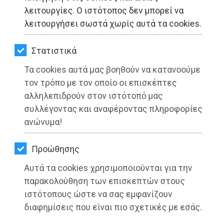
ΚΗΠΟΣ
λειτουργίες. Ο ιστότοπος δεν μπορεί να
λειτουργήσει σωστά χωρίς αυτά τα cookies.
ΥΓΕΙΑ
LIFESTYLE
Στατιστικά
Τα cookies αυτά μας βοηθούν να κατανοούμε
ΤΑΞΙΔΙΑ
τον τρόπο με τον οποίο οι επισκέπτες
ΕΞΟΔΟΣ
αλληλεπιδρούν στον ιστότοπό μας
συλλέγοντας και αναφέροντας πληροφορίες
ΠΕΡΙΒΑΛΛΟΝ
ανώνυμα!
ΚΑΤΟΙΚΙΔΙΟ
Προώθησης
ΑΓΓΕΛΙΕΣ
Αυτά τα cookies χρησιμοποιούνται για την
ΕΦΗΜΕΡΙΔΕΣ
παρακολούθηση των επισκεπτών στους
ιστότοπους ώστε να σας εμφανίζουν
Συγκέντρωση για τον Νίκο
OΔΗΓΟΣ
διαφημίσεις που είναι πιο σχετικές με εσάς.
Ανδρουλάκη στο Μάτι την Κυριακή 21