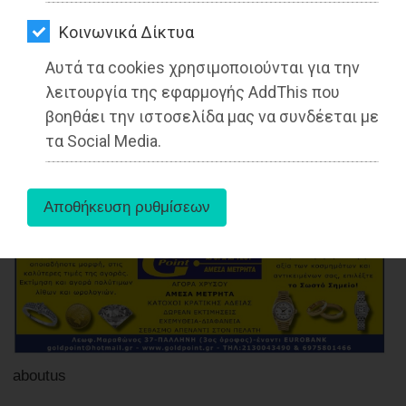
ΑΓΟΡΑΣ
Νοεμβρίου
Kοινωνικά Δίκτυα
ΨΙΘΥΡΟΙ
Διαβάστηκε 4620 φορές
Αυτά τα cookies χρησιμοποιούνται για την
ΑΠΟΣΤΟΛΗ
λειτουργία της εφαρμογής AddThis που
ΑΡΘΡΩΝ
βοηθάει την ιστοσελίδα μας να συνδέεται με
τα Social Media.
27-05-2025
Από τo Dimotisnews
aboutus