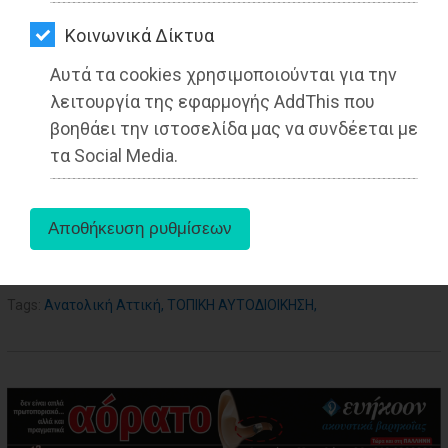
ΑΓΟΡΑΣ
Kοινωνικά Δίκτυα
ΨΙΘΥΡΟΙ
27-05-2025
Αυτά τα cookies χρησιμοποιούνται για την
Από τo Dimotisnews
ΑΠΟΣΤΟΛΗ
λειτουργία της εφαρμογής AddThis που
ΑΡΘΡΩΝ
βοηθάει την ιστοσελίδα μας να συνδέεται με
τα Social Media.
aboutus
Tags:
Ανατολική Αττική
,
ΤΟΠΙΚΗ ΑΥΤΟΔΙΟΙΚΗΣΗ
,