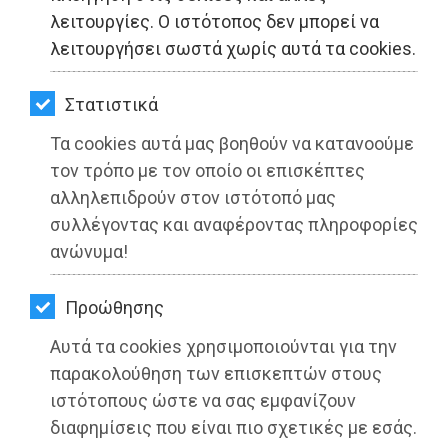
ΚΗΠΟΣ
λειτουργίες. Ο ιστότοπος δεν μπορεί να
λειτουργήσει σωστά χωρίς αυτά τα cookies.
ΥΓΕΙΑ
LIFESTYLE
Στατιστικά
Τα cookies αυτά μας βοηθούν να κατανοούμε
ΤΑΞΙΔΙΑ
τον τρόπο με τον οποίο οι επισκέπτες
ΕΞΟΔΟΣ
αλληλεπιδρούν στον ιστότοπό μας
συλλέγοντας και αναφέροντας πληροφορίες
ΠΕΡΙΒΑΛΛΟΝ
ανώνυμα!
ΚΑΤΟΙΚΙΔΙΟ
Συνάντηση αντιπροσωπείας του
Προώθησης
ΣΠΑΠ με τον Αναπληρωτή Υπουργό
ΑΓΓΕΛΙΕΣ
Εσωτερικών Στέλιο Πέτσα
Αυτά τα cookies χρησιμοποιούνται για την
ΕΦΗΜΕΡΙΔΕΣ
παρακολούθηση των επισκεπτών στους
Διαβάστηκε 3573 φορές
ιστότοπους ώστε να σας εμφανίζουν
OΔΗΓΟΣ
διαφημίσεις που είναι πιο σχετικές με εσάς.