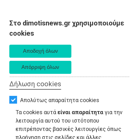
Στο dimotisnews.gr χρησιμοποιούμε
AΡΧΙΚΗ
cookies
Σάββατο 08 Αυγούστου 2026
ΕΙΔΗΣΕΙΣ
Α. 6:34 πμ - Δ. 8:26 μμ
ΠΟΛΙΤΙΚΗ
ΤΟΠΙΚΗ
ΑΥΤΟΔΙΟΙΚΗΣΗ
Δήλωση cookies
ΟΙΚΟΝΟΜΙΑ
Απολύτως απαραίτητα cookies
ΑΘΛΗΤΙΣΜΟΣ
ΤΟΠΙΚΗ ΑΥΤΟΔΙΟΙΚΗΣΗ - Ανατολική Αττική
Τα cookies αυτά
είναι απαραίτητα
για την
ΠΟΛΙΤΙΣΜΟΣ
λειτουργία αυτού του ιστότοπου
επιτρέποντας βασικές λειτουργίες όπως
ΣΠΙΤΙ-
πλοήγηση στις σελίδες και άλλες