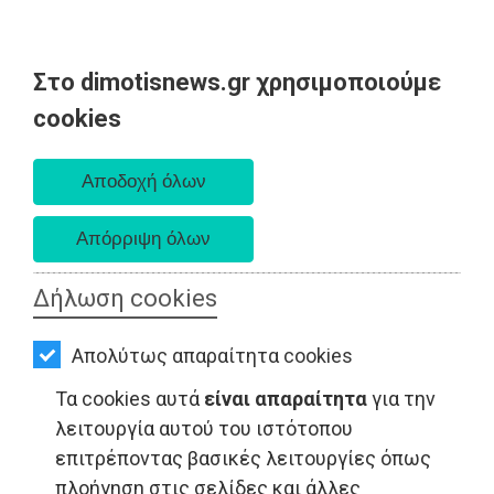
Στο dimotisnews.gr χρησιμοποιούμε
AΡΧΙΚΗ
cookies
Πέμπτη 06 Αυγούστου 2026
ΕΙΔΗΣΕΙΣ
Α. 6:33 πμ - Δ. 8:29 μμ
ΠΟΛΙΤΙΚΗ
ΤΟΠΙΚΗ
ΑΥΤΟΔΙΟΙΚΗΣΗ
Δήλωση cookies
ΟΙΚΟΝΟΜΙΑ
Απολύτως απαραίτητα cookies
ΑΘΛΗΤΙΣΜΟΣ
Τα cookies αυτά
είναι απαραίτητα
για την
ΠΟΛΙΤΙΣΜΟΣ
λειτουργία αυτού του ιστότοπου
επιτρέποντας βασικές λειτουργίες όπως
ΠΟΛΙΤΙΚΗ - Ανατολική Αττική
ΣΠΙΤΙ-
πλοήγηση στις σελίδες και άλλες