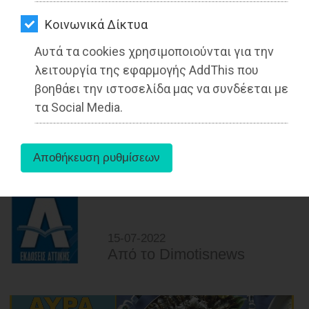
ΑΓΟΡΑΣ
Kοινωνικά Δίκτυα
ΨΙΘΥΡΟΙ
Αυτά τα cookies χρησιμοποιούνται για την
ΑΠΟΣΤΟΛΗ
λειτουργία της εφαρμογής AddThis που
ΑΡΘΡΩΝ
βοηθάει την ιστοσελίδα μας να συνδέεται με
τα Social Media.
Συνάντηση Καραούλη με τον Δήμαρχο
Παιανίας Ισίδωρο Μάδη
Διαβάστηκε 3183 φορές
15-07-2022
Από τo Dimotisnews