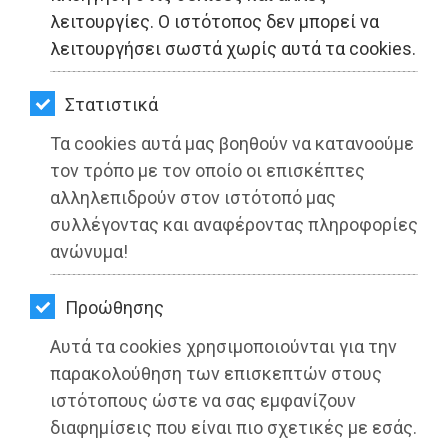
ΚΗΠΟΣ
λειτουργίες. Ο ιστότοπος δεν μπορεί να
λειτουργήσει σωστά χωρίς αυτά τα cookies.
ΥΓΕΙΑ
LIFESTYLE
Στατιστικά
Τα cookies αυτά μας βοηθούν να κατανοούμε
ΤΑΞΙΔΙΑ
τον τρόπο με τον οποίο οι επισκέπτες
ΕΞΟΔΟΣ
αλληλεπιδρούν στον ιστότοπό μας
συλλέγοντας και αναφέροντας πληροφορίες
ΠΕΡΙΒΑΛΛΟΝ
ανώνυμα!
ΚΑΤΟΙΚΙΔΙΟ
Προώθησης
ΑΓΓΕΛΙΕΣ
Αυτά τα cookies χρησιμοποιούνται για την
ΕΦΗΜΕΡΙΔΕΣ
παρακολούθηση των επισκεπτών στους
ιστότοπους ώστε να σας εμφανίζουν
OΔΗΓΟΣ
διαφημίσεις που είναι πιο σχετικές με εσάς.