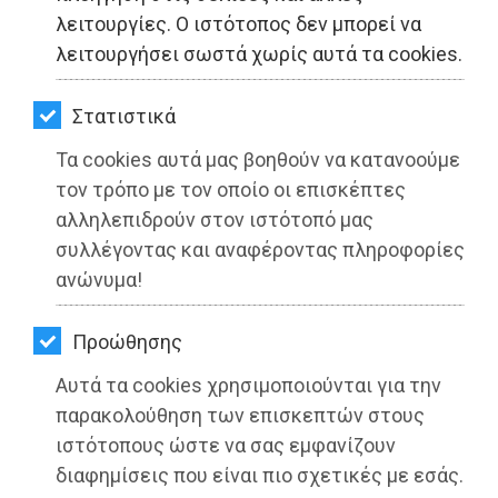
ΚΗΠΟΣ
λειτουργίες. Ο ιστότοπος δεν μπορεί να
λειτουργήσει σωστά χωρίς αυτά τα cookies.
ΥΓΕΙΑ
LIFESTYLE
Στατιστικά
Συνάντηση του Περιφερειάρχη
Τα cookies αυτά μας βοηθούν να κατανοούμε
ΤΑΞΙΔΙΑ
Γιώργου Πατούλη με τους Προέδρους
τον τρόπο με τον οποίο οι επισκέπτες
ΕΞΟΔΟΣ
των Επαγγελματικών Επιμελητηρίων
αλληλεπιδρούν στον ιστότοπό μας
Αθηνών και Πειραιά
συλλέγοντας και αναφέροντας πληροφορίες
ΠΕΡΙΒΑΛΛΟΝ
ανώνυμα!
Διαβάστηκε 2609 φορές
ΚΑΤΟΙΚΙΔΙΟ
Προώθησης
ΑΓΓΕΛΙΕΣ
Αυτά τα cookies χρησιμοποιούνται για την
ΕΦΗΜΕΡΙΔΕΣ
παρακολούθηση των επισκεπτών στους
17-06-2021
ιστότοπους ώστε να σας εμφανίζουν
Από τo Dimotisnews
OΔΗΓΟΣ
διαφημίσεις που είναι πιο σχετικές με εσάς.