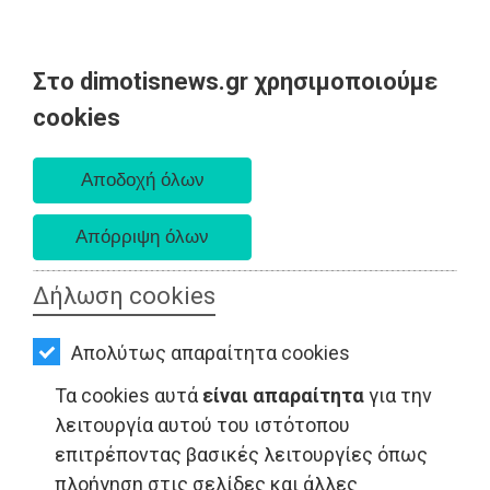
Στο dimotisnews.gr χρησιμοποιούμε
AΡΧΙΚΗ
cookies
Παρασκευή 07 Αυγούστου 2026
ΕΙΔΗΣΕΙΣ
Α. 6:33 πμ - Δ. 8:28 μμ
ΠΟΛΙΤΙΚΗ
ΤΟΠΙΚΗ
ΑΥΤΟΔΙΟΙΚΗΣΗ
Δήλωση cookies
ΟΙΚΟΝΟΜΙΑ
ΤΟΠΙΚΗ ΑΥΤΟΔΙΟΙΚΗΣΗ - Αττική
Απολύτως απαραίτητα cookies
ΑΘΛΗΤΙΣΜΟΣ
Τα cookies αυτά
είναι απαραίτητα
για την
ΠΟΛΙΤΙΣΜΟΣ
λειτουργία αυτού του ιστότοπου
επιτρέποντας βασικές λειτουργίες όπως
ΣΠΙΤΙ-
πλοήγηση στις σελίδες και άλλες