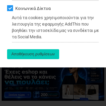
ΑΓΟΡΑΣ
Kοινωνικά Δίκτυα
ΨΙΘΥΡΟΙ
Αυτά τα cookies χρησιμοποιούνται για την
ΑΠΟΣΤΟΛΗ
λειτουργία της εφαρμογής AddThis που
aboutus
ΑΡΘΡΩΝ
βοηθάει την ιστοσελίδα μας να συνδέεται με
τα Social Media.
Tags:
Αττική
,
ΤΟΠΙΚΗ ΑΥΤΟΔΙΟΙΚΗΣΗ
,