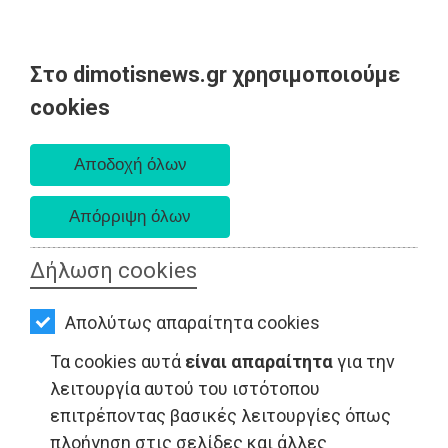
Στο dimotisnews.gr χρησιμοποιούμε
AΡΧΙΚΗ
cookies
Κυριακή 09 Αυγούστου 2026
ΕΙΔΗΣΕΙΣ
Α. 6:35 πμ - Δ. 8:25 μμ
ΠΟΛΙΤΙΚΗ
ΤΟΠΙΚΗ
ΑΥΤΟΔΙΟΙΚΗΣΗ
Δήλωση cookies
ΟΙΚΟΝΟΜΙΑ
ΤΟΠΙΚΗ ΑΥΤΟΔΙΟΙΚΗΣΗ - Μαραθώνας
Απολύτως απαραίτητα cookies
ΑΘΛΗΤΙΣΜΟΣ
Τα cookies αυτά
είναι απαραίτητα
για την
ΠΟΛΙΤΙΣΜΟΣ
λειτουργία αυτού του ιστότοπου
επιτρέποντας βασικές λειτουργίες όπως
ΣΠΙΤΙ-
πλοήγηση στις σελίδες και άλλες