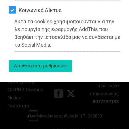
ΑΓΟΡΑΣ
Kοινωνικά Δίκτυα
Tags:
Μαραθώνας
,
ΤΟΠΙΚΗ ΑΥΤΟΔΙΟΙΚΗΣΗ
,
ΨΙΘΥΡΟΙ
Αυτά τα cookies χρησιμοποιούνται για την
ΑΠΟΣΤΟΛΗ
λειτουργία της εφαρμογής AddThis που
ΑΡΘΡΩΝ
βοηθάει την ιστοσελίδα μας να συνδέεται με
τα Social Media.
Όροι χρήσης
Τηλέφωνο
GDPR / Cookies
επικοινωνίας
Notice
6977232183
Ταυτότητα
Μοναδικός αριθμός Μ.Η.Τ.: 262003