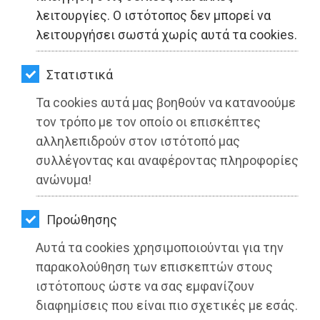
ΚΗΠΟΣ
λειτουργίες. Ο ιστότοπος δεν μπορεί να
λειτουργήσει σωστά χωρίς αυτά τα cookies.
Συνεχίζεται η δια ζώσης απογραφή
ΥΓΕΙΑ
στον Δήμο Μαραθώνος
LIFESTYLE
Στατιστικά
Διαβάστηκε 3981 φορές
Τα cookies αυτά μας βοηθούν να κατανοούμε
ΤΑΞΙΔΙΑ
τον τρόπο με τον οποίο οι επισκέπτες
ΕΞΟΔΟΣ
αλληλεπιδρούν στον ιστότοπό μας
συλλέγοντας και αναφέροντας πληροφορίες
ΠΕΡΙΒΑΛΛΟΝ
27-05-2025
ανώνυμα!
Από τo Dimotisnews
ΚΑΤΟΙΚΙΔΙΟ
Προώθησης
ΑΓΓΕΛΙΕΣ
Αυτά τα cookies χρησιμοποιούνται για την
ΕΦΗΜΕΡΙΔΕΣ
παρακολούθηση των επισκεπτών στους
ιστότοπους ώστε να σας εμφανίζουν
OΔΗΓΟΣ
aboutus
διαφημίσεις που είναι πιο σχετικές με εσάς.