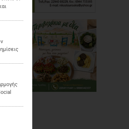
και
ων
ημίσεις
αρμογής
ocial