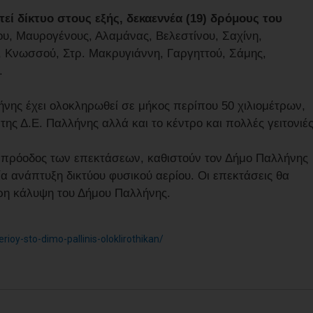
εί δίκτυο στους εξής, δεκαεννέα (19) δρόμους του
υ, Μαυρογένους, Αλαμάνας, Βελεστίνου, Σαχίνη,
 Κνωσσού, Στρ. Μακρυγιάννη, Γαργηττού, Σάμης,
.
ήνης έχει ολοκληρωθεί σε μήκος περίπου 50 χιλιομέτρων,
ης Δ.Ε. Παλλήνης αλλά και το κέντρο και πολλές γειτονιέ
α πρόοδος των επεκτάσεων, καθιστούν τον Δήμο Παλλήνης
ία ανάπτυξη δικτύου φυσικού αερίου. Οι επεκτάσεις θα
ρη κάλυψη του Δήμου Παλλήνης.
rioy-sto-dimo-pallinis-oloklirothikan/