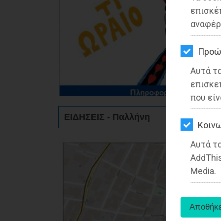
ΚΗΠΟΣ
επισκέ
αναφέρ
ΥΓΕΙΑ
LIFESTYLE
Προώ
Αυτά τ
ΤΑΞΙΔΙΑ
επισκε
ΕΞΟΔΟΣ
που είν
ΕΙΔΗΣΕΙΣ - Παλλήνη
ΠΕΡΙΒΑΛΛΟΝ
Kοινω
ΚΑΤΟΙΚΙΔΙΟ
Αυτά τα
AddThis
ΑΓΓΕΛΙΕΣ
Media.
ΕΦΗΜΕΡΙΔΕΣ
OΔΗΓΟΣ