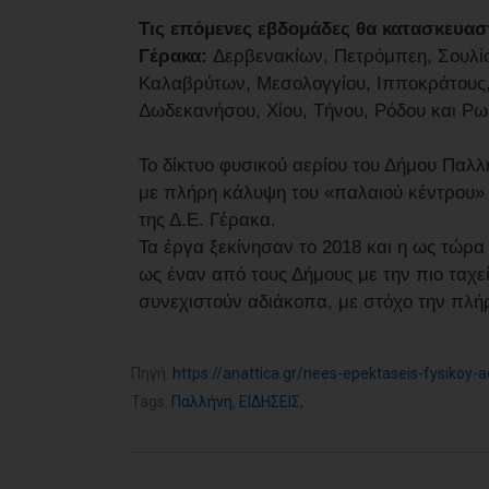
Τις επόμενες εβδομάδες θα κατασκευαστ
Γέρακα:
Δερβενακίων, Πετρόμπεη, Σουλίο
Καλαβρύτων, Μεσολογγίου, Ιπποκράτους,
Δωδεκανήσου, Χίου, Τήνου, Ρόδου και Ρω
Το δίκτυο φυσικού αερίου του Δήμου Παλλ
με πλήρη κάλυψη του «παλαιού κέντρου» τ
της Δ.Ε. Γέρακα.
Τα έργα ξεκίνησαν το 2018 και η ως τώρ
ως έναν από τους Δήμους με την πιο ταχε
συνεχιστούν αδιάκοπα, με στόχο την πλή
Πηγή:
https://anattica.gr/nees-epektaseis-fysikoy-ae
Tags:
Παλλήνη
,
ΕΙΔΗΣΕΙΣ
,