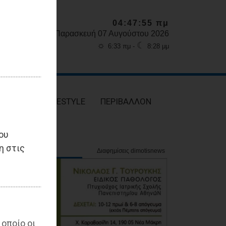
04:47:56 πμ
Παρασκευή 07 Αυγούστου 2026
☼
☾
6:33 πμ -
8:28 μμ
ΥΓΕΙΑ
LIFESTYLE
ΠΕΡΙΒΑΛΛΟΝ
ου
η στις
 οποίο οι