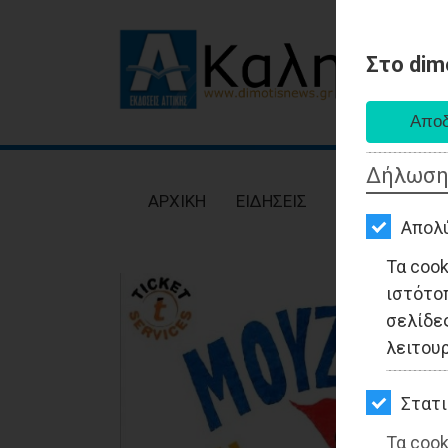
Στο dim
AΡΧΙΚΗ
ΕΙΔΗΣΕΙΣ
Δήλωση
ΠΟΛΙΤΙΚΗ
AΡΧΙΚΗ
ΕΙΔΗΣΕΙΣ
ΠΟΛΙΤΙΚΗ
ΤΟΠΙΚΗ
Απολ
ΑΥΤΟΔΙΟΙΚΗΣΗ
Τα coo
ιστότο
ΟΙΚΟΝΟΜΙΑ
σελίδες
ΑΘΛΗΤΙΣΜΟΣ
λειτου
ΠΟΛΙΤΙΣΜΟΣ
Στατι
ΣΠΙΤΙ-
Τα cook