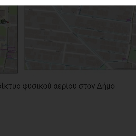
 δίκτυο φυσικού αερίου στον Δήμο