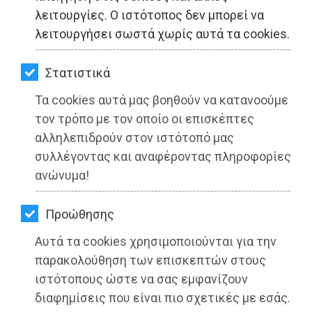
ΚΗΠΟΣ
λειτουργίες. Ο ιστότοπος δεν μπορεί να
λειτουργήσει σωστά χωρίς αυτά τα cookies.
ΥΓΕΙΑ
LIFESTYLE
Στατιστικά
Τα cookies αυτά μας βοηθούν να κατανοούμε
Τ.Ο. ΠΑΣΟΚ Δήμου Μαραθώνα:
ΤΑΞΙΔΙΑ
τον τρόπο με τον οποίο οι επισκέπτες
Κάλεσμα σε Ολομέλεια την Πέμπτη 6
ΕΞΟΔΟΣ
αλληλεπιδρούν στον ιστότοπό μας
Οκτωβρίου
συλλέγοντας και αναφέροντας πληροφορίες
ΠΕΡΙΒΑΛΛΟΝ
ανώνυμα!
Διαβάστηκε 4796 φορές
ΚΑΤΟΙΚΙΔΙΟ
Προώθησης
ΑΓΓΕΛΙΕΣ
Αυτά τα cookies χρησιμοποιούνται για την
27-05-2025
ΕΦΗΜΕΡΙΔΕΣ
παρακολούθηση των επισκεπτών στους
Από τo Dimotisnews
ιστότοπους ώστε να σας εμφανίζουν
OΔΗΓΟΣ
διαφημίσεις που είναι πιο σχετικές με εσάς.