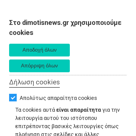
Στο dimotisnews.gr χρησιμοποιούμε
AΡΧΙΚΗ
cookies
Παρασκευή 07 Αυγούστου 2026
ΕΙΔΗΣΕΙΣ
Α. 6:33 πμ - Δ. 8:28 μμ
ΠΟΛΙΤΙΚΗ
ΤΟΠΙΚΗ
ΑΥΤΟΔΙΟΙΚΗΣΗ
Δήλωση cookies
ΠΟΛΙΤΙΚΗ - Μαραθώνας
ΟΙΚΟΝΟΜΙΑ
Απολύτως απαραίτητα cookies
ΑΘΛΗΤΙΣΜΟΣ
Τα cookies αυτά
είναι απαραίτητα
για την
ΠΟΛΙΤΙΣΜΟΣ
λειτουργία αυτού του ιστότοπου
επιτρέποντας βασικές λειτουργίες όπως
ΣΠΙΤΙ-
πλοήγηση στις σελίδες και άλλες