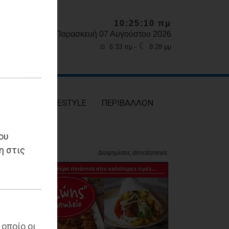
10:25:12 πμ
Παρασκευή 07 Αυγούστου 2026
☼
☾
6:33 πμ -
8:28 μμ
ΥΓΕΙΑ
LIFESTYLE
ΠΕΡΙΒΑΛΛΟΝ
ου
η στις
 οποίο οι