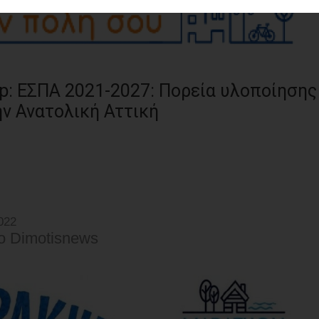
p: ΕΣΠΑ 2021-2027: Πορεία υλοποίησης
ν Ανατολική Αττική
022
o Dimotisnews