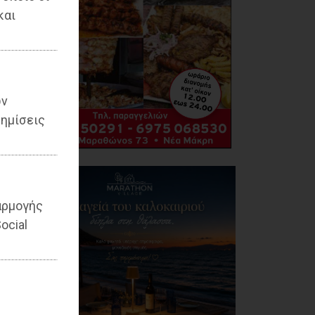
και
ων
ημίσεις
αρμογής
ocial