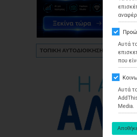
ΚΗΠΟΣ
επισκέ
αναφέρ
ΥΓΕΙΑ
LIFESTYLE
Προώ
Αυτά τ
ΤΑΞΙΔΙΑ
ΤΟΠΙΚΗ ΑΥΤΟΔΙΟΙΚΗΣΗ - Ανατολική 
επισκε
ΕΞΟΔΟΣ
που είν
ΠΕΡΙΒΑΛΛΟΝ
Kοινω
ΚΑΤΟΙΚΙΔΙΟ
Αυτά τα
AddThis
ΑΓΓΕΛΙΕΣ
Media.
ΕΦΗΜΕΡΙΔΕΣ
OΔΗΓΟΣ