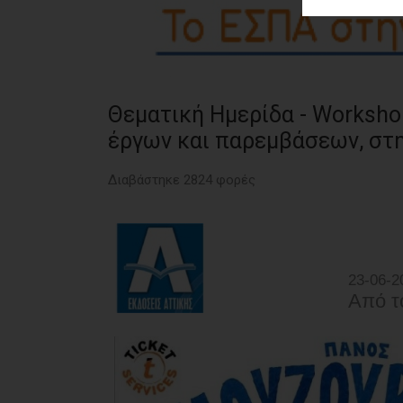
ΑΓΟΡΑΣ
ΨΙΘΥΡΟΙ
ΑΠΟΣΤΟΛΗ
ΑΡΘΡΩΝ
Θεματική Ημερίδα - Worksho
έργων και παρεμβάσεων, στη
Διαβάστηκε 2824 φορές
23-06-2
Από τ