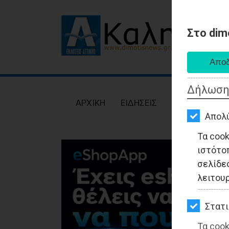
Στο dim
AΡΧΙΚΗ
ΕΙΔΗΣΕΙΣ
Δήλωση
ΠΟΛΙΤΙΚΗ
AΡΧΙΚΗ
ΕΙΔΗΣΕΙΣ
ΠΟΛΙΤΙΚΗ
ΤΟΠΙΚΗ
Απολ
ΑΥΤΟΔΙΟΙΚΗΣΗ
Τα coo
ιστότο
ΟΙΚΟΝΟΜΙΑ
σελίδες
ΑΘΛΗΤΙΣΜΟΣ
λειτου
ΠΟΛΙΤΙΣΜΟΣ
Στατι
ΣΠΙΤΙ-
Τα cook