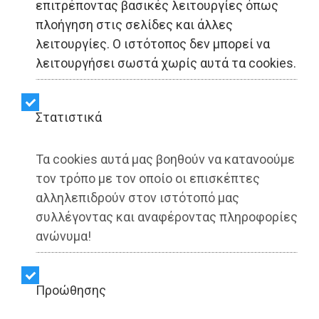
επιτρέποντας βασικές λειτουργίες όπως
ΟΙΚΟΝΟΜΙΑ - Αθήνα
πλοήγηση στις σελίδες και άλλες
λειτουργίες. Ο ιστότοπος δεν μπορεί να
THEON: Τα οικονομικά
λειτουργήσει σωστά χωρίς αυτά τα cookies.
αποτελέσματα του
πρώτου εξαμήνου 2025
Στατιστικά
Τα cookies αυτά μας βοηθούν να κατανοούμε
Share:
τον τρόπο με τον οποίο οι επισκέπτες
αλληλεπιδρούν στον ιστότοπό μας
Dimotisnews | 04/09/2025 - 15:18
συλλέγοντας και αναφέροντας πληροφορίες
▶️ Ακούστε το κείμενο
ανώνυμα!
Προώθησης