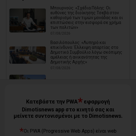
Μπουρνούς: «Σχέδια Πόλης: Οι
ευθύνες της διοίκησης Τσεβά στον
καθορισμό των τιμών μονάδας και οι
επιπτώσεις στην εισφορά σε χρήμα
των πολιτών»
07/08/2026
Βασιλόπουλος: «Λυπηρό και
επικίνδυνο: Έλλειψη απαρτίας στο
Δημοτικό Συμβούλιο λόγω σκόπιμης
αμέλειας ή ανικανότητας της
Δημοτικής Αρχής»
07/08/2026
Καρράς για Διοίκηση Αηδόνη:
Παραμύθια και χάντρες προς
Ιθαγενείς... (photos)
*
07/08/2026
Κατεβάστε την PWA
εφαρμογή
Dimotisnews app στο κινητό σας και
μείνετε συντονισμένοι με το Dimotisnews.
Χάρης Δούκας: Η καλύτερή μου να
κατέβει για δήμαρχος ο Μπακογιάννης
(video)
*
Οι PWA (Progressive Web Apps) είναι web
07/08/2026