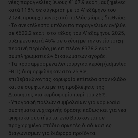
νέες παραγγελίες ύψους €167,9 εκατ., αυξημένες
κατά 118% σε σύγκριση με το Α’ εξάμηνο του
2024, προερχόμενες από πολλές χώρες διεθνώς.
• Το ανεκτέλεστο υπόλοιπο παραγγελιών ανήλθε
σε €622,2 εκατ. στο τέλος του Α’ εξαμήνου 2025,
αυξημένο κατά 45% σε σχέση με την αντίστοιχη
περσινή περίοδο, με επιπλέον €378,2 εκατ.
συμπληρωματικών δικαιωμάτων αγοράς.
• Τα προσαρμοσμένα λειτουργικά κέρδη (adjusted
EBIT) διαμορφώθηκαν στο 25,8%,
επιβεβαιώνοντας κορυφαία επίπεδα στον κλάδο
και σε συμφωνία με τις προβλέψεις της
Διοίκησης για κερδοφορία περί του 25%.
• Υπογραφή πολλών συμβολαίων για κορυφαία
συστήματα νυχτερινής όρασης καθώς και για νέα
ψηφιακά συστήματα, ενώ βρίσκονται σε
προχωρημένο στάδιο αρκετές διαδικασίες
διαγωνισμών για διάφορα προϊόντα.