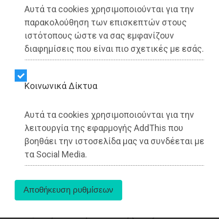
Αυτά τα cookies χρησιμοποιούνται για την
παρακολούθηση των επισκεπτών στους
ιστότοπους ώστε να σας εμφανίζουν
διαφημίσεις που είναι πιο σχετικές με εσάς.
Kοινωνικά Δίκτυα
Η Theon International Plc (THEON) (AMS:
Αυτά τα cookies χρησιμοποιούνται για την
THEON)
ανακοινώνει σήμερα τα οικονομικά
λειτουργία της εφαρμογής AddThis που
αποτελέσματα του πρώτου εξαμήνου του 2025
,
βοηθάει την ιστοσελίδα μας να συνδέεται με
για την περίοδο που έληξε στις 30 Ιουνίου 2025.
Η ανακοίνωση αυτή ακολουθεί την Ενημέρωση
τα Social Media.
Εμπορικής Δραστηριότητας Α' Εξαμήνου 2025
που δημοσιεύθηκε στις 28 Ιουλίου 2025.
Η εταιρία θα πραγματοποιήσει webcast για
αναλυτές και επενδυτές στις 4 Σεπτεμβρίου
2025, στις 15:00 ώρα Ελλάδας (EEST) / 13:00