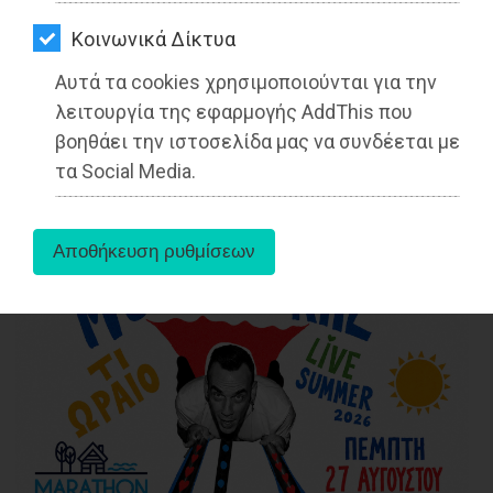
ΑΓΟΡΑΣ
Διαβάστηκε 3549 φορές
Kοινωνικά Δίκτυα
ΨΙΘΥΡΟΙ
Αυτά τα cookies χρησιμοποιούνται για την
ΑΠΟΣΤΟΛΗ
λειτουργία της εφαρμογής AddThis που
27-05-2025
ΑΡΘΡΩΝ
βοηθάει την ιστοσελίδα μας να συνδέεται με
Από τo Dimotisnews
τα Social Media.