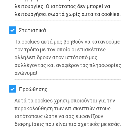
ΚΗΠΟΣ
λειτουργίες. Ο ιστότοπος δεν μπορεί να
λειτουργήσει σωστά χωρίς αυτά τα cookies.
ΥΓΕΙΑ
ΤΟΠΙΚΗ ΑΥΤΟΔΙΟΙΚΗΣΗ - Ραφήνα
LIFESTYLE
Στατιστικά
Τα cookies αυτά μας βοηθούν να κατανοούμε
ΤΑΞΙΔΙΑ
τον τρόπο με τον οποίο οι επισκέπτες
ΕΞΟΔΟΣ
αλληλεπιδρούν στον ιστότοπό μας
συλλέγοντας και αναφέροντας πληροφορίες
ΠΕΡΙΒΑΛΛΟΝ
ανώνυμα!
ΚΑΤΟΙΚΙΔΙΟ
Προώθησης
ΑΓΓΕΛΙΕΣ
Θετικό το αποτέλεσμα της
Αυτά τα cookies χρησιμοποιούνται για την
ΕΦΗΜΕΡΙΔΕΣ
παρακολούθηση των επισκεπτών στους
απογραφής για τον Δήμο Ραφήνας-
ιστότοπους ώστε να σας εμφανίζουν
Πικερμίου
OΔΗΓΟΣ
διαφημίσεις που είναι πιο σχετικές με εσάς.