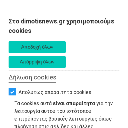
Στο dimotisnews.gr χρησιμοποιούμε
AΡΧΙΚΗ
cookies
Πέμπτη 06 Αυγούστου 2026
ΕΙΔΗΣΕΙΣ
Α. 6:33 πμ - Δ. 8:29 μμ
ΠΟΛΙΤΙΚΗ
ΤΟΠΙΚΗ
ΑΥΤΟΔΙΟΙΚΗΣΗ
Δήλωση cookies
ΟΙΚΟΝΟΜΙΑ
Απολύτως απαραίτητα cookies
ΑΘΛΗΤΙΣΜΟΣ
Τα cookies αυτά
είναι απαραίτητα
για την
ΠΟΛΙΤΙΣΜΟΣ
λειτουργία αυτού του ιστότοπου
επιτρέποντας βασικές λειτουργίες όπως
ΣΠΙΤΙ-
πλοήγηση στις σελίδες και άλλες