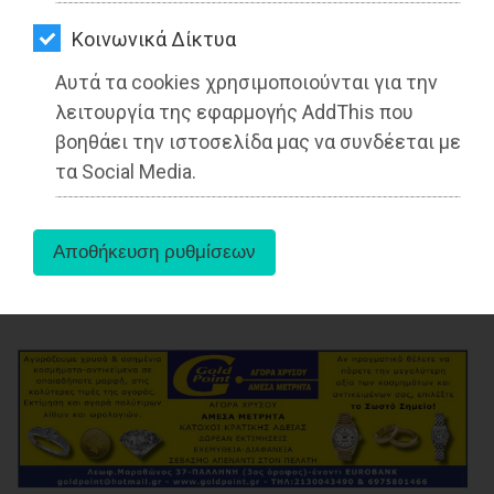
ΑΓΟΡΑΣ
Θετικός στον κορωνοϊό ο Δήμαρχος
Kοινωνικά Δίκτυα
Σπάτων-Αρτέμιδος, Δημήτρης
ΨΙΘΥΡΟΙ
Μάρκου
Αυτά τα cookies χρησιμοποιούνται για την
ΑΠΟΣΤΟΛΗ
λειτουργία της εφαρμογής AddThis που
ΑΡΘΡΩΝ
Διαβάστηκε 4213 φορές
βοηθάει την ιστοσελίδα μας να συνδέεται με
τα Social Media.
11-11-2021
Από τo Dimotisnews