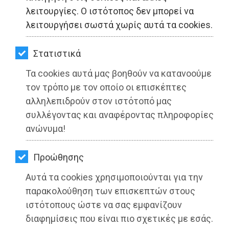
ΚΗΠΟΣ
λειτουργίες. Ο ιστότοπος δεν μπορεί να
λειτουργήσει σωστά χωρίς αυτά τα cookies.
ΥΓΕΙΑ
LIFESTYLE
Στατιστικά
Τα cookies αυτά μας βοηθούν να κατανοούμε
ΤΑΞΙΔΙΑ
τον τρόπο με τον οποίο οι επισκέπτες
ΕΞΟΔΟΣ
αλληλεπιδρούν στον ιστότοπό μας
συλλέγοντας και αναφέροντας πληροφορίες
ΠΕΡΙΒΑΛΛΟΝ
ανώνυμα!
ΚΑΤΟΙΚΙΔΙΟ
Προώθησης
ΑΓΓΕΛΙΕΣ
Αυτά τα cookies χρησιμοποιούνται για την
ΕΦΗΜΕΡΙΔΕΣ
παρακολούθηση των επισκεπτών στους
ιστότοπους ώστε να σας εμφανίζουν
OΔΗΓΟΣ
διαφημίσεις που είναι πιο σχετικές με εσάς.