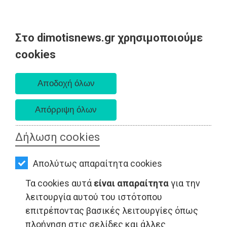
Στο dimotisnews.gr χρησιμοποιούμε
AΡΧΙΚΗ
cookies
Παρασκευή 07 Αυγούστου 2026
ΕΙΔΗΣΕΙΣ
Α. 6:33 πμ - Δ. 8:28 μμ
ΠΟΛΙΤΙΚΗ
ΤΟΠΙΚΗ
ΑΥΤΟΔΙΟΙΚΗΣΗ
Δήλωση cookies
ΟΙΚΟΝΟΜΙΑ
ΤΟΠΙΚΗ ΑΥΤΟΔΙΟΙΚΗΣΗ - Σπάτα
Απολύτως απαραίτητα cookies
ΑΘΛΗΤΙΣΜΟΣ
Τα cookies αυτά
είναι απαραίτητα
για την
ΠΟΛΙΤΙΣΜΟΣ
λειτουργία αυτού του ιστότοπου
επιτρέποντας βασικές λειτουργίες όπως
ΣΠΙΤΙ-
πλοήγηση στις σελίδες και άλλες